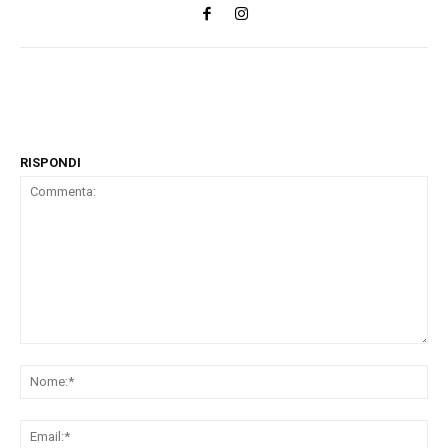
RISPONDI
Commenta:
No
Ema