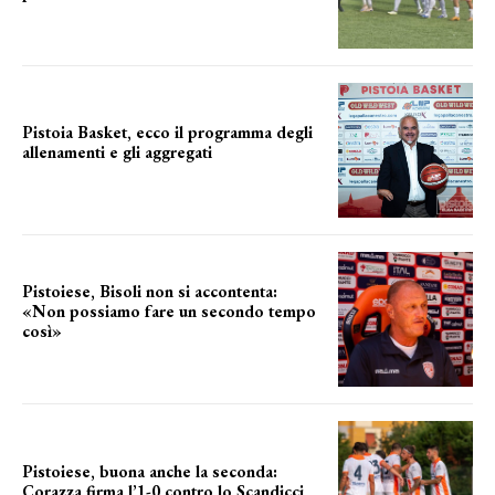
una squadra che prende forma
Pistoia Basket, ecco il programma degli
allenamenti e gli aggregati
il cronoprogramma
Pistoiese, Bisoli non si accontenta:
«Non possiamo fare un secondo tempo
così»
le parole del tecnico
Pistoiese, buona anche la seconda:
Corazza firma l’1-0 contro lo Scandicci