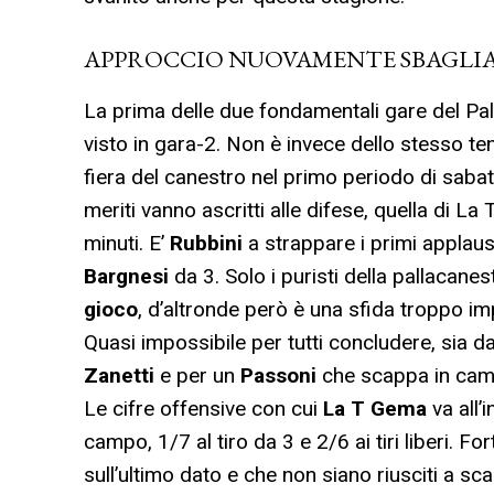
APPROCCIO NUOVAMENTE SBAGLI
La prima delle due fondamentali gare del Pal
visto in gara-2. Non è invece dello stesso ten
fiera del canestro nel primo periodo di sabat
meriti vanno ascritti alle difese, quella di L
minuti. E’
Rubbini
a strappare i primi applaus
Bargnesi
da 3. Solo i puristi della pallacan
gioco
, d’altronde però è una sfida troppo i
Quasi impossibile per tutti concludere, sia da
Zanetti
e per un
Passoni
che scappa in camp
Le cifre offensive con cui
La T Gema
va all’
campo, 1/7 al tiro da 3 e 2/6 ai tiri liberi. F
sull’ultimo dato e che non siano riusciti a sca