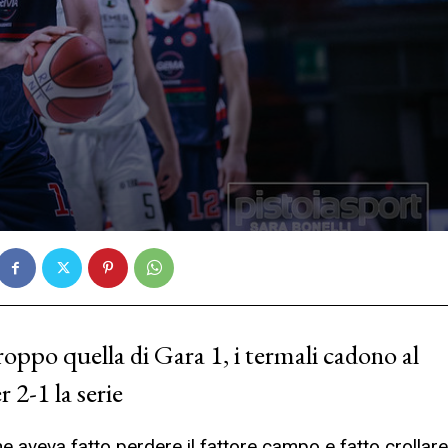
oppo quella di Gara 1, i termali cadono al
 2-1 la serie
aveva fatto perdere il fattore campo e fatto crollare