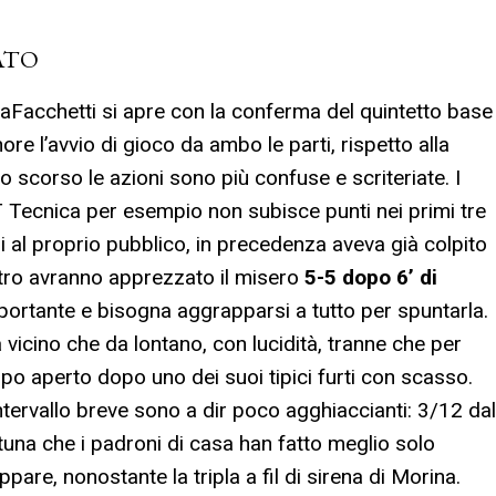
ATO
aFacchetti si apre con la conferma del quintetto base
ore l’avvio di gioco da ambo le parti, rispetto alla
o scorso le azioni sono più confuse e scriteriate. I
a T Tecnica per esempio non subisce punti nei primi tre
i al proprio pubblico, in precedenza aveva già colpito
estro avranno apprezzato il misero
5-5 dopo 6’ di
mportante e bisogna aggrapparsi a tutto per spuntarla.
 vicino che da lontano, con lucidità, tranne che per
o aperto dopo uno dei suoi tipici furti con scasso.
intervallo breve sono a dir poco agghiaccianti: 3/12 dal
ortuna che i padroni di casa han fatto meglio solo
ppare, nonostante la tripla a fil di sirena di Morina.