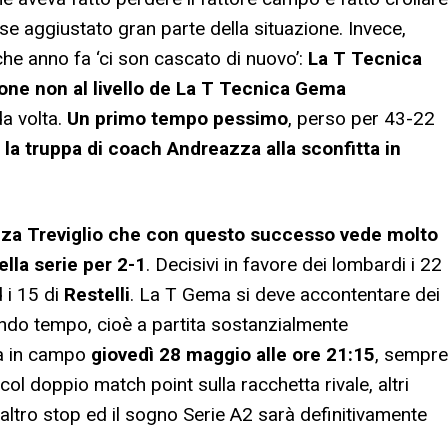
e aggiustato gran parte della situazione. Invece,
e anno fa ‘ci son cascato di nuovo’:
La T Tecnica
one non al livello de La T Tecnica Gema
da volta.
Un primo tempo pessimo
, perso per 43-22
la truppa di coach Andreazza alla sconfitta in
nza Treviglio che con questo successo vede molto
ella serie per 2-1
. Decisivi in favore dei lombardi i 22
 i 15 di
Restelli
. La T Gema si deve accontentare dei
condo tempo, cioè a partita sostanzialmente
na in campo
giovedì 28 maggio alle ore 21:15
, sempre
 col doppio match point sulla racchetta rivale, altri
altro stop ed il sogno Serie A2 sarà definitivamente