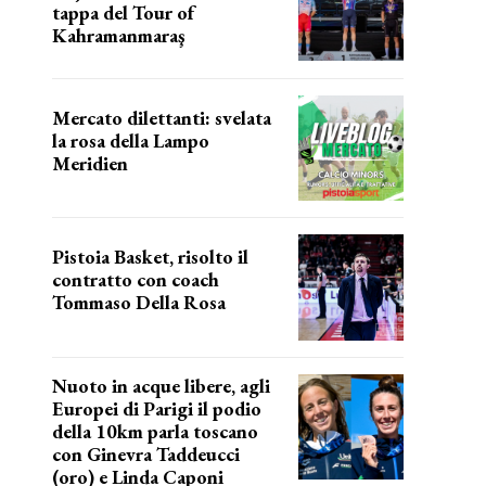
tappa del Tour of
Kahramanmaraş
SUCCESSO IN VOLATA
Mercato dilettanti: svelata
la rosa della Lampo
Meridien
ecco la lampo
Pistoia Basket, risolto il
contratto con coach
Tommaso Della Rosa
NUOVA AVVENTURA IN VISTA?
Nuoto in acque libere, agli
Europei di Parigi il podio
della 10km parla toscano
con Ginevra Taddeucci
(oro) e Linda Caponi