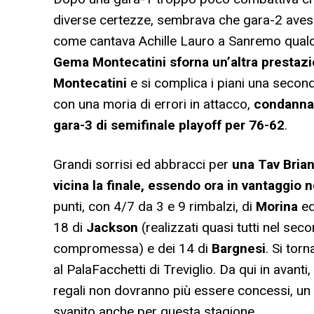
diverse certezze, sembrava che gara-2 avess
come cantava Achille Lauro a Sanremo qualch
Gema Montecatini sforna un’altra prestazi
Montecatini
e si complica i piani una secon
con una moria di errori in attacco,
condanna 
gara-3 di semifinale playoff per 76-62
.
Grandi sorrisi ed abbracci per
una Tav Bria
vicina la finale, essendo ora in vantaggio n
punti, con 4/7 da 3 e 9 rimbalzi, di
Morina
ed
18 di
Jackson
(realizzati quasi tutti nel se
compromessa) e dei 14 di
Bargnesi
. Si tor
al PalaFacchetti di Treviglio. Da qui in avanti,
regali non dovranno più essere concessi, un 
svanito anche per questa stagione.