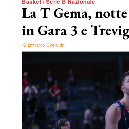
Basket / Serie B Nazionale
La T Gema, notte
in Gara 3 e Trevigl
Gianmarco Cherubini