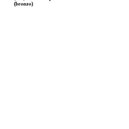
(bronzo)
nelle acque della Senna