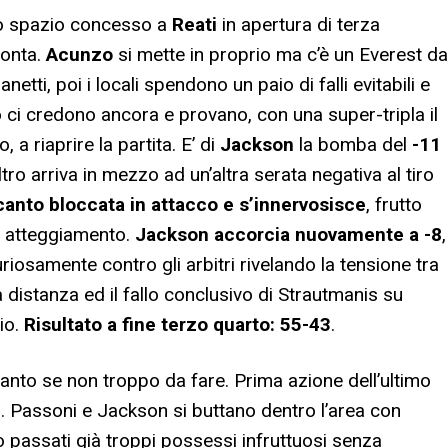
ppo spazio concesso a
Reati
in apertura di terza
monta.
Acunzo
si mette in proprio ma c’è un Everest da
netti, poi i locali spendono un paio di falli evitabili e
 ci credono ancora e provano, con una super-tripla il
a riaprire la partita. E’ di
Jackson
la bomba del
-11
tro arriva in mezzo ad un’altra serata negativa al tiro
canto bloccata in attacco e s’innervosisce
, frutto
o atteggiamento.
Jackson accorcia nuovamente a -8
,
riosamente contro gli arbitri rivelando la tensione tra
a distanza ed il fallo conclusivo di Strautmanis su
io.
Risultato a fine terzo quarto: 55-43
.
tanto se non troppo da fare. Prima azione dell’ultimo
i. Passoni e Jackson si buttano dentro l’area con
o passati già troppi possessi infruttuosi senza