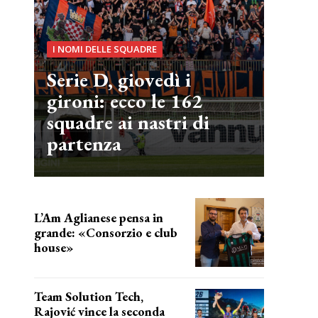
I NOMI DELLE SQUADRE
Serie D, giovedì i
gironi: ecco le 162
squadre ai nastri di
partenza
L’Am Aglianese pensa in
grande: «Consorzio e club
house»
Team Solution Tech,
Rajović vince la seconda