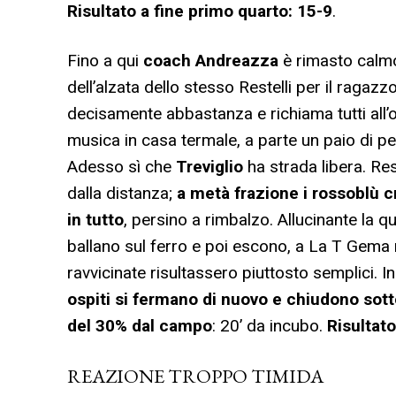
Risultato a fine primo quarto: 15-9
.
Fino a qui
coach Andreazza
è rimasto calmo
dell’alzata dello stesso Restelli per il ragazz
decisamente abbastanza e richiama tutti all’
musica in casa termale, a parte un paio di p
Adesso sì che
Treviglio
ha strada libera. Res
dalla distanza;
a metà frazione i rossoblù c
in tutto
, persino a rimbalzo. Allucinante la q
ballano sul ferro e poi escono, a La T Gema
ravvicinate risultassero piuttosto semplici. 
ospiti si fermano di nuovo e chiudono sott
del 30% dal campo
: 20’ da incubo.
Risultat
REAZIONE TROPPO TIMIDA