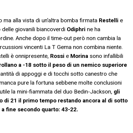
 ma alla vista di un’altra bomba firmata
Restelli
e
o delle giovanili biancoverdi
Odiphri
ne ha
ordine. Anche dopo il time-out però non cambia la
ercussioni vincenti La T Gema non combina niente.
telli è onnipresente,
Rossi
e
Morina
sono infallibili
rollano a -18 sotto il peso di un nemico superiore
uantità di appoggi e di tocchi sotto canestro che
 manca pure la fortuna sebbene molte conclusioni
Inutile la mini-fiammata del duo Bedin-Jackson,
gli
o di 21 il primo tempo restando ancora al di sotto
o a fine secondo quarto: 43-22.