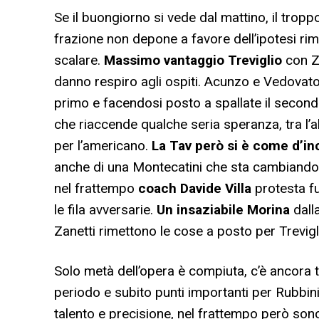
Se il buongiorno si vede dal mattino, il tro
frazione non depone a favore dell’ipotesi ri
scalare.
Massimo vantaggio Treviglio
con Za
danno respiro agli ospiti. Acunzo e Vedovato
primo e facendosi posto a spallate il secondo, 
che riaccende qualche seria speranza, tra l’al
per l’americano.
La Tav però si è come d’in
anche di una Montecatini che sta cambiand
nel frattempo
coach Davide Villa
protesta fu
le fila avversarie.
Un insaziabile Morina
dall
Zanetti rimettono le cose a posto per Trevigl
Solo metà dell’opera è compiuta, c’è ancora 
periodo e subito punti importanti per Rubbin
talento e precisione, nel frattempo però son