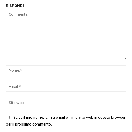
RISPONDI
Commenta:
No
Ema
Sit
we
Salva il mio nome, la mia email e il mio sito web in questo browser
per il prossimo commento.