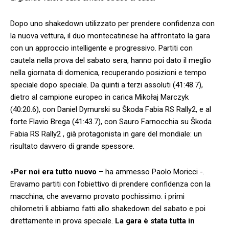
Dopo uno shakedown utilizzato per prendere confidenza con
la nuova vettura, il duo montecatinese ha affrontato la gara
con un approccio intelligente e progressivo. Partiti con
cautela nella prova del sabato sera, hanno poi dato il meglio
nella giornata di domenica, recuperando posizioni e tempo
speciale dopo speciale. Da quinti a terzi assoluti (41:48.7),
dietro al campione europeo in carica Mikołaj Marczyk
(40:20.6), con Daniel Dymurski su Škoda Fabia RS Rally2, e al
forte Flavio Brega (41:43.7), con Sauro Farnocchia su Škoda
Fabia RS Rally2 , già protagonista in gare del mondiale: un
risultato davvero di grande spessore.
«
Per noi era tutto nuovo
– ha ammesso Paolo Moricci -.
Eravamo partiti con l’obiettivo di prendere confidenza con la
macchina, che avevamo provato pochissimo: i primi
chilometri li abbiamo fatti allo shakedown del sabato e poi
direttamente in prova speciale.
La gara è stata tutta in