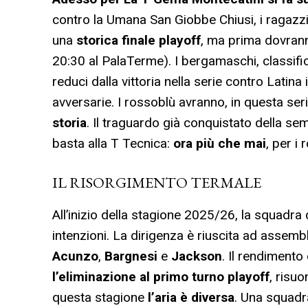
contro la Umana San Giobbe Chiusi, i ragazz
una
storica finale playoff
, ma prima dovran
20:30 al PalaTerme). I bergamaschi, classifi
reduci dalla vittoria nella serie contro Latina
avversarie. I rossoblù avranno, in questa ser
storia
. Il traguardo già conquistato della sem
basta alla T Tecnica:
ora più che mai
, per i
IL RISORGIMENTO TERMALE
All’inizio della stagione 2025/26, la squadra
intenzioni. La dirigenza è riuscita ad assem
Acunzo
,
Bargnesi
e
Jackson
. Il rendiment
l’eliminazione al primo turno
playoff
, risu
questa stagione
l’aria è diversa
. Una squadra