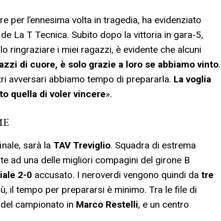
re per l’ennesima volta in tragedia, ha evidenziato
de La T Tecnica. Subito dopo la vittoria in gara-5,
ringraziare i miei ragazzi, è evidente che alcuni
azzi di cuore, è solo grazie a loro se abbiamo vinto
.
stri avversari abbiamo tempo di prepararla.
La voglia
o quella di voler vincere
».
ME
inale, sarà la
TAV Treviglio
. Squadra di estrema
ote ad una delle migliori compagini del girone B
ziale 2-0
accusato. I neroverdi vengono quindi da
tre
 il tempo per prepararsi è minimo. Tra le file di
ri del campionato in
Marco Restelli
, e un centro