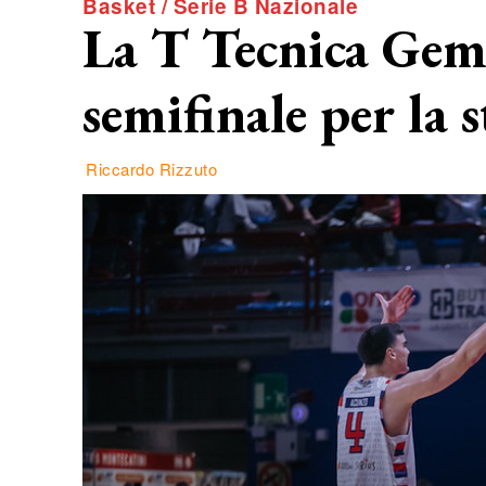
Basket / Serie B Nazionale
La T Tecnica Gema
semifinale per la s
Riccardo Rizzuto