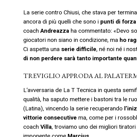
La serie contro Chiusi, che stava per termina
ancora di più quelli che sono i
punti di forza
coach
Andreazza
ha commentato: «Devo solo 
giocatori non siano in condizione, ma
ho rag
Ci aspetta una
serie difficile
, né noi né i no
di non perdere sarà tanto importante quant
TREVIGLIO APPRODA AL PALATER
L’avversaria de La T Tecnica in questa semif
qualità, ha saputo mettere i bastoni tra le ru
(Latina), vincendo la serie recuperando
l’ini
vittorie consecutive
ma, come per i rossoblù,
coach
Villa
, troviamo uno dei migliori tirato
imponente come
Marcius
.