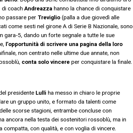
i di coach
Andreazza
hanno la chance di conquistare
no passare per
Treviglio
(palla a due giovedì alle
cati come sesti nel girone A di Serie B Nazionale, sono
 in gara-5, dando un forte segnale a tutte le sue
ie,
l’opportunità di scrivere una pagina della loro
ifinale, non centrato nelle ultime due annate, non
 rossoblù,
conta solo vincere
per conquistare la finale.
 del presidente
Lulli
ha messo in chiaro le proprie
blare un gruppo unito, e formato da talenti come
o delle scorse stagioni, entrambe concluse con
ona ancora nella testa dei sostenitori rossoblù, ma in
 compatta, con qualità, e con voglia di vincere.