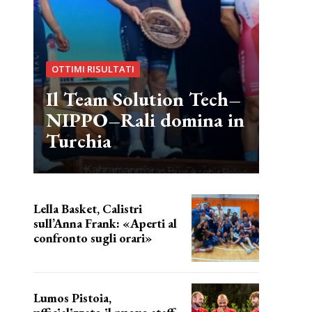
OTTIMI RISULTATI
Il Team Solution Tech–
NIPPO–Rali domina in
Turchia
Lella Basket, Calistri
sull’Anna Frank: «Aperti al
confronto sugli orari»
l'incognita impianti
Lumos Pistoia,