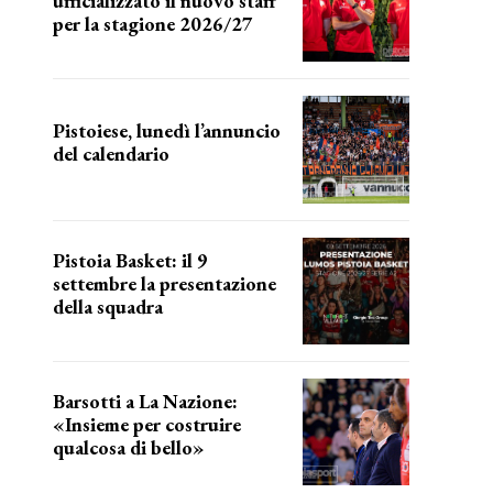
ufficializzato il nuovo staff
per la stagione 2026/27
LA COMPOSIZIONE
Pistoiese, lunedì l’annuncio
del calendario
a breve l'annuncio
Pistoia Basket: il 9
settembre la presentazione
della squadra
Annunciata la data
Barsotti a La Nazione:
«Insieme per costruire
qualcosa di bello»
barsotti sul nuovo dany basket