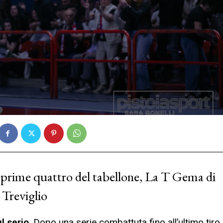
e prime quattro del tabellone, La T Gema di
 Treviglio
l serio
. Dopo una serie combattuta fino all’ultimo tiro