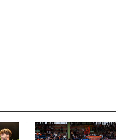
Nome:*
Email:*
Sito
web: