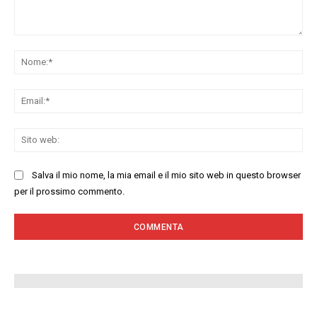
Commenta:
No
Ema
Sit
we
Salva il mio nome, la mia email e il mio sito web in questo browser
per il prossimo commento.