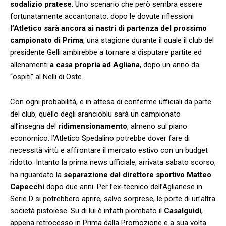
sodalizio pratese
. Uno scenario che però sembra essere
fortunatamente accantonato: dopo le dovute riflessioni
l’Atletico sarà ancora ai nastri di partenza del prossimo
campionato di Prima
, una stagione durante il quale il club del
presidente Gelli ambirebbe a tornare a disputare partite ed
allenamenti
a casa propria ad Agliana
, dopo un anno da
“ospiti” al Nelli di Oste.
Con ogni probabilità, e in attesa di conferme ufficiali da parte
del club, quello degli arancioblu sarà un campionato
all’insegna del
ridimensionamento
, almeno sul piano
economico: l’Atletico Spedalino potrebbe dover fare di
necessità virtù e affrontare il mercato estivo con un budget
ridotto. Intanto la prima news ufficiale, arrivata sabato scorso,
ha riguardato la
separazione dal direttore sportivo Matteo
Capecchi
dopo due anni. Per l’ex-tecnico dell’Aglianese in
Serie D si potrebbero aprire, salvo sorprese, le porte di un’altra
società pistoiese. Su di lui è infatti piombato il
Casalguidi
,
appena retrocesso in Prima dalla Promozione e a sua volta