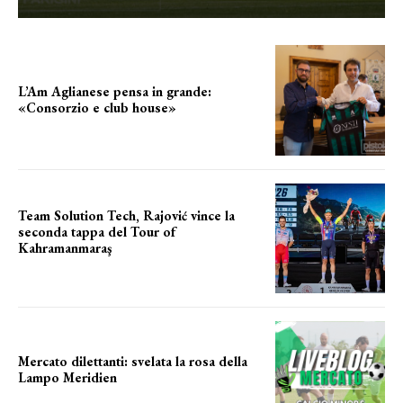
L’Am Aglianese pensa in grande:
«Consorzio e club house»
Team Solution Tech, Rajović vince la
seconda tappa del Tour of
Kahramanmaraş
SUCCESSO IN VOLATA
Mercato dilettanti: svelata la rosa della
Lampo Meridien
ecco la lampo