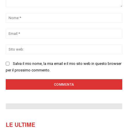
Commenta:
No
Ema
Sit
we
Salva il mio nome, la mia email e il mio sito web in questo browser
per il prossimo commento.
LE ULTIME