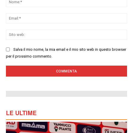
Ema
Sit
we
Salva il mio nome, la mia email e il mio sito web in questo browser
per il prossimo commento.
LE ULTIME