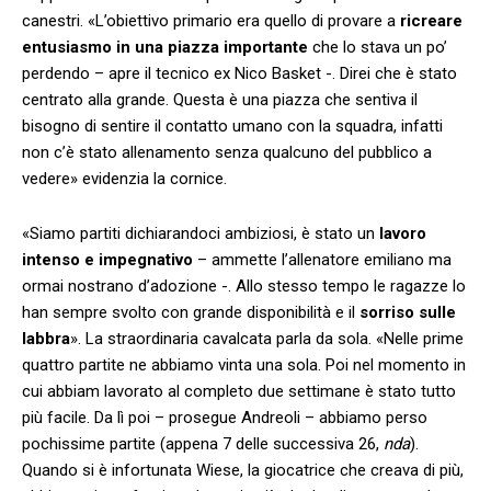
canestri. «L’obiettivo primario era quello di provare a
ricreare
entusiasmo in una piazza importante
che lo stava un po’
perdendo – apre il tecnico ex Nico Basket -. Direi che è stato
centrato alla grande. Questa è una piazza che sentiva il
bisogno di sentire il contatto umano con la squadra, infatti
non c’è stato allenamento senza qualcuno del pubblico a
vedere» evidenzia la cornice.
«Siamo partiti dichiarandoci ambiziosi, è stato un
lavoro
intenso e impegnativo
– ammette l’allenatore emiliano ma
ormai nostrano d’adozione -. Allo stesso tempo le ragazze lo
han sempre svolto con grande disponibilità e il
sorriso sulle
labbra
». La straordinaria cavalcata parla da sola. «Nelle prime
quattro partite ne abbiamo vinta una sola. Poi nel momento in
cui abbiam lavorato al completo due settimane è stato tutto
più facile. Da lì poi – prosegue Andreoli – abbiamo perso
pochissime partite (appena 7 delle successiva 26,
nda
).
Quando si è infortunata Wiese, la giocatrice che creava di più,