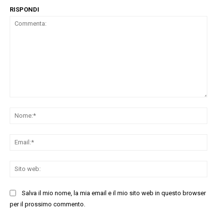
RISPONDI
Commenta:
No
Ema
Sit
we
Salva il mio nome, la mia email e il mio sito web in questo browser
per il prossimo commento.