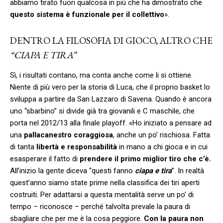
abbiamo tirato fuori qualcosa in più che ha dimostrato che
questo sistema è funzionale per il collettivo
».
DENTRO LA FILOSOFIA DI GIOCO, ALTRO CHE
“CIAPA E TIRA”
Sì, i risultati contano, ma conta anche come li si ottiene.
Niente di più vero per la storia di Luca, che il proprio basket lo
sviluppa a partire da San Lazzaro di Savena. Quando è ancora
uno “sbarbino” si divide già tra giovanili e C maschile, che
porta nel 2012/13 alla finale playoff. «Ho iniziato a pensare ad
una
pallacanestro coraggiosa
, anche un po’ rischiosa. Fatta
di tanta
libertà e responsabilità
in mano a chi gioca e in cui
esasperare il fatto di
prendere il primo miglior tiro che c’è.
All’inizio la gente diceva “questi fanno
ciapa e tira
”. In realtà
quest’anno siamo state prime nella classifica dei tiri aperti
costruiti. Per adattarsi a questa mentalità serve un po’ di
tempo – riconosce – perché talvolta prevale la paura di
sbagliare che per me è la cosa peggiore.
Con la paura non