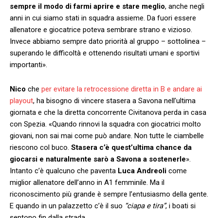
sempre il modo di farmi aprire e stare meglio
, anche negli
anni in cui siamo stati in squadra assieme. Da fuori essere
allenatore e giocatrice poteva sembrare strano e vizioso.
Invece abbiamo sempre dato priorità al gruppo – sottolinea –
superando le difficoltà e ottenendo risultati umani e sportivi
importanti».
Nico
che
per evitare la retrocessione diretta in B e andare ai
playout
, ha bisogno di vincere stasera a Savona nell’ultima
giornata e che la diretta concorrente Civitanova perda in casa
con Spezia. «Quando rinnovi la squadra con giocatrici molto
giovani, non sai mai come può andare. Non tutte le ciambelle
riescono col buco.
Stasera c’è quest’ultima chance da
giocarsi e naturalmente sarò a Savona a sostenerle
».
Intanto c’è qualcuno che paventa
Luca Andreoli
come
miglior allenatore dell’anno in A1 femminile. Ma il
riconoscimento più grande è sempre l’entusiasmo della gente.
E quando in un palazzetto c’è il suo
“ciapa e tira”
, i boati si
sentono fin dalla strada.