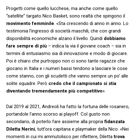
Progetti come quello lucchese, ma anche come quello
“satellite” targato Nico Basket, sono realtà che spingono il
movimento femminile
. «Sta crescendo di anno in anno. Lo
testimonia l’ingresso di società maschili, che con grandi
disponibilità economiche alzano il livello. Quindi
dobbiamo
fare sempre di più
– indica la via il giovane coach – sia in
termini di entusiasmo sia di innovazione e modo di giocare.
Poi è chiaro che purtroppo non ci sono tante ragazze che
giocano in Italia e i numeri bassi tendono a lasciare le cose
come stanno, con gli scudetti che vanno sempre un po’ alle
solite squadre. Però
credo che il campionato si stia
diventando tremendamente più competitivo
».
Dal 2019 al 2021, Andreoli ha fatto la fortuna delle rosanero,
portandole l’anno scorso ai playoff. Col gusto non
secondario, di poterlo fare assieme alla propria
fidanzata
Diletta Nerini
, tutt’ora capitana e playmaker della Nico. «Nei
momenti in cui mi ammutolisco per riflettere, Diletta
trova