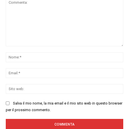
Commenta:
No
Ema
Sit
we
Salva il mio nome, la mia email e il mio sito web in questo browser
per il prossimo commento.