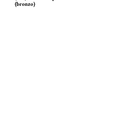
(bronzo)
nelle acque della Senna