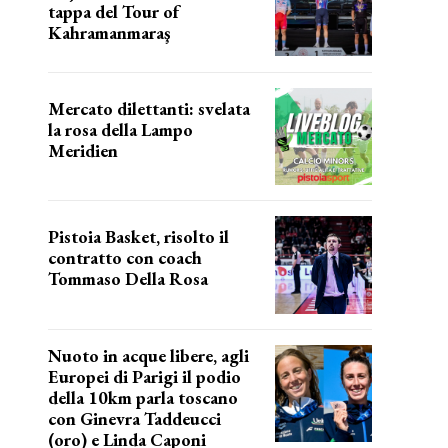
tappa del Tour of
Kahramanmaraş
SUCCESSO IN VOLATA
Mercato dilettanti: svelata
la rosa della Lampo
Meridien
ecco la lampo
Pistoia Basket, risolto il
contratto con coach
Tommaso Della Rosa
NUOVA AVVENTURA IN VISTA?
Nuoto in acque libere, agli
Europei di Parigi il podio
della 10km parla toscano
con Ginevra Taddeucci
(oro) e Linda Caponi