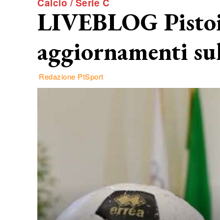
Calcio / Serie C
LIVEBLOG Pistoie
aggiornamenti sul
Redazione PtSport