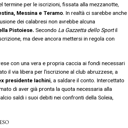
 termine per le iscrizioni, fissata alla mezzanotte,
estina, Messina e Teramo
. In realtà ci sarebbe anche
clusione dei calabresi non avrebbe alcuna
lla Pistoiese.
Secondo
La
Gazzetta dello Sport
il
iscrizione, ma deve ancora mettersi in regola con
prese con una vera e propria caccia ai fondi necessari
to il via libera per l’iscrizione al club abruzzese, a
ex
presidente Iachini
, a saldare il conto. Intercettato
rmato di aver già pronta la quota necessaria alla
cio saldi i suoi debiti nei confronti della Soleia,
PESO