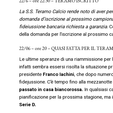
22/6 – ore 22:30 – TERAMO ISCRITTO
La S.S. Teramo Calcio rende noto di aver per
domanda d’iscrizione al prossimo campiona
fideiussione bancaria richiesta a garanzia
. 
della domanda per l’iscrizione al prossimo 
22/06 – ore 20 – QUASI FATTA PER IL TERA
Le ultime speranze di una riammissione per 
infatti sembra essersi risolta la situazione p
presidente
Franco Iachini
, che dopo numeros
fidejussione. C’è tempo fino alla mezzanott
passato in casa biancorossa.
In qualsiasi 
pianificazione per la prossima stagione, ma 
Serie D.