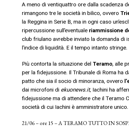
A meno di ventiquattro ore dalla scadenza del
rimangono tre le società in bilico, ovvero
Tri
la Reggina in Serie B, ma in ogni caso un’es
ripercussione sull’eventuale
riammissione de
club friulano avrebbe inviato la domanda di 
l’indice di liquidità. E il tempo intanto stringe.
Più contorta la situazione del
Teramo
, alle 
per la fidejussione. Il Tribunale di Roma ha da
patto che sia il socio di minoranza, ovvero
l’
dai microfoni di
ekuonews.it
, Iachini ha affe
fidejussione ma di attendere che il Teramo Cal
società di cui Iachini è amministratore unico.
21/06 – ore 15 – A TERAMO TUTTO IN SOS