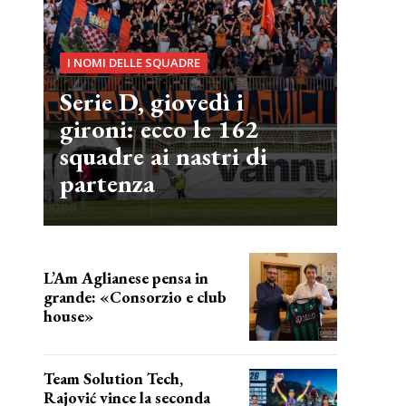
I NOMI DELLE SQUADRE
Serie D, giovedì i
gironi: ecco le 162
squadre ai nastri di
partenza
L’Am Aglianese pensa in
grande: «Consorzio e club
house»
Team Solution Tech,
Rajović vince la seconda