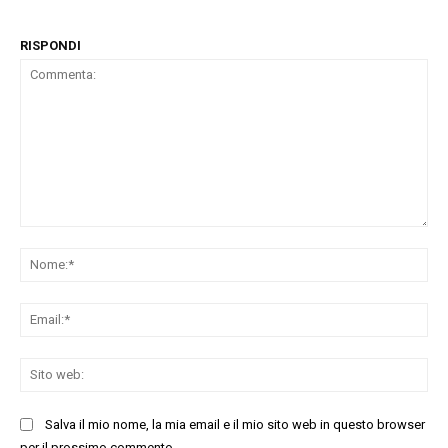
RISPONDI
Commenta:
No
Ema
Sit
we
Salva il mio nome, la mia email e il mio sito web in questo browser
per il prossimo commento.