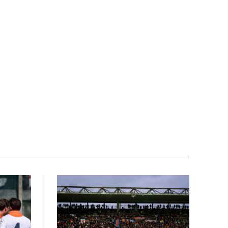
Email:*
Sito
web: