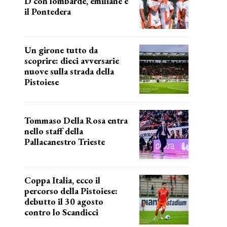
D con lombarde, emiliane e
il Pontedera
ancora il girone d
Un girone tutto da
scoprire: dieci avversarie
nuove sulla strada della
Pistoiese
tra conferme e novità
Tommaso Della Rosa entra
nello staff della
Pallacanestro Trieste
NUOVA AVVENTURA
Coppa Italia, ecco il
percorso della Pistoiese:
debutto il 30 agosto
contro lo Scandicci
prima gara ufficiale