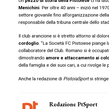
Un
pezzo di storia della Pistoiese
ci ha las
Menichini
. Per oltre 40 anni – iniziò nel 19
settore giovanile fino all’organizzazione della
responsabile della tribuna centrale dello sta
Il club arancione si è stretto attorno al dolo
cordoglio
. “La Società FC Pistoiese piange
collaboratore del Club. Romano si è occupato p
dimostrando
amore e attaccamento ai color
della famiglia e dei suoi cari, a cui rivolge le 
Anche la redazione di
PistoiaSport
si stringe
Redazione PtSport