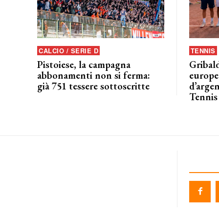
CALCIO / SERIE D
TENNIS
Pistoiese, la campagna
Gribald
abbonamenti non si ferma:
europeo
già 751 tessere sottoscritte
d’argen
Tennis