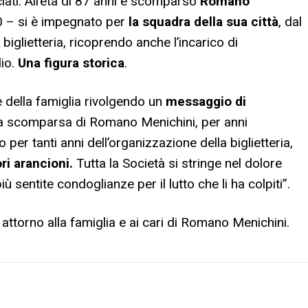
ciati. All’età di 87 anni è scomparso
Romano
70 – si è impegnato per
la squadra della sua città
, dal
 biglietteria, ricoprendo anche l’incarico di
dio.
Una figura storica
.
re della famiglia rivolgendo un
messaggio
di
 la scomparsa di Romano Menichini, per anni
er tanti anni dell’organizzazione della biglietteria,
i arancioni.
Tutta la Società si stringe nel dolore
più sentite condoglianze per il lutto che li ha colpiti”.
 attorno alla famiglia e ai cari di Romano Menichini.