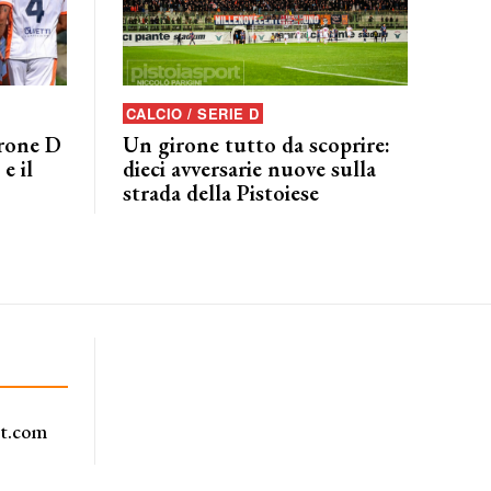
CALCIO / SERIE D
irone D
Un girone tutto da scoprire:
e il
dieci avversarie nuove sulla
strada della Pistoiese
rt.com