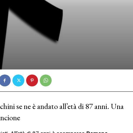
hini se ne è andato all’età di 87 anni. Una
ancione