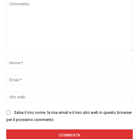
Commenta:
No
Ema
Sit
we
Salva il mio nome, la mia email e il mio sito web in questo browser
per il prossimo commento.