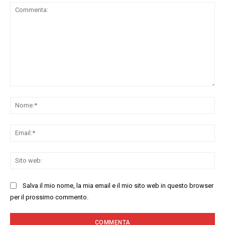
Commenta:
No
Ema
Sit
we
Salva il mio nome, la mia email e il mio sito web in questo browser
per il prossimo commento.