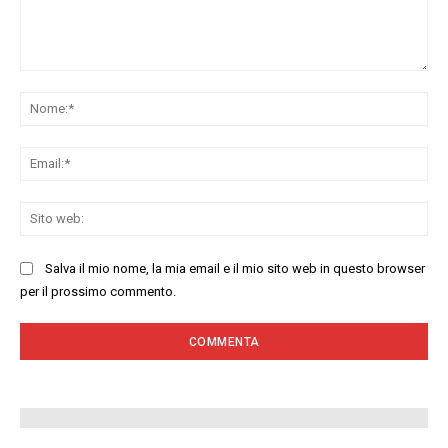
Commenta:
No
Ema
Sit
we
Salva il mio nome, la mia email e il mio sito web in questo browser
per il prossimo commento.