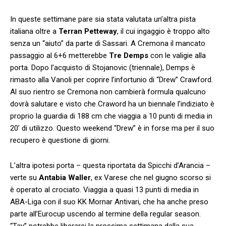
In queste settimane pare sia stata valutata un’altra pista
italiana oltre a
Terran Petteway
, il cui ingaggio è troppo alto
senza un “aiuto” da parte di Sassari. A Cremona il mancato
passaggio al 6+6 metterebbe
Tre Demps
con le valigie alla
porta. Dopo l’acquisto di Stojanovic (triennale), Demps è
rimasto alla Vanoli per coprire l’infortunio di “Drew” Crawford.
Al suo rientro se Cremona non cambierà formula qualcuno
dovrà salutare e visto che Craword ha un biennale l’indiziato è
proprio la guardia di 188 cm che viaggia a 10 punti di media in
20’ di utilizzo. Questo weekend “Drew” è in forse ma per il suo
recupero è questione di giorni.
L’altra ipotesi porta – questa riportata da Spicchi d’Arancia –
verte su
Antabia Waller
, ex Varese che nel giugno scorso si
è operato al crociato. Viaggia a quasi 13 punti di media in
ABA-Liga con il suo KK Mornar Antivari, che ha anche preso
parte all’Eurocup uscendo al termine della regular season.
“Tay” potrebbe liberarsi la prossima settimana dalla sua