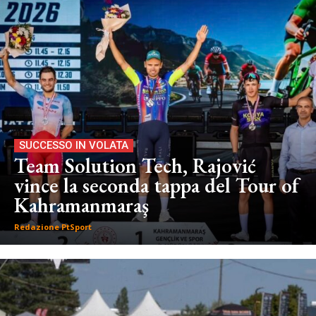
SUCCESSO IN VOLATA
Team Solution Tech, Rajović
vince la seconda tappa del Tour of
Kahramanmaraş
Redazione PtSport