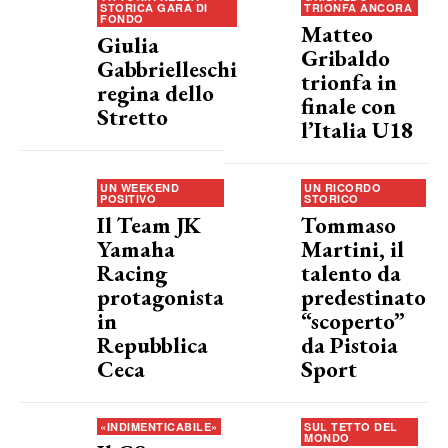
STORICA GARA DI
TRIONFA ANCORA
FONDO
Matteo
Giulia
Gribaldo
Gabbrielleschi
trionfa in
regina dello
finale con
Stretto
l’Italia U18
UN WEEKEND
UN RICORDO
POSITIVO
STORICO
Il Team JK
Tommaso
Yamaha
Martini, il
Racing
talento da
protagonista
predestinato
in
“scoperto”
Repubblica
da Pistoia
Ceca
Sport
«INDIMENTICABILE»
SUL TETTO DEL
MONDO