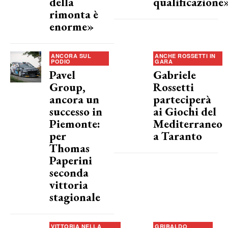
della
qualificazione
rimonta è
enorme»
ANCORA SUL
ANCHE ROSSETTI IN
PODIO
GARA
Pavel
Gabriele
Group,
Rossetti
ancora un
parteciperà
successo in
ai Giochi del
Piemonte:
Mediterraneo
per
a Taranto
Thomas
Paperini
seconda
vittoria
stagionale
VITTORIA NELLA
GRIBALDO