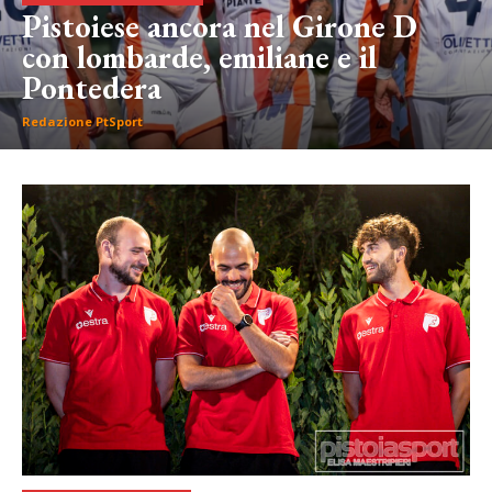
Pistoiese ancora nel Girone D
con lombarde, emiliane e il
Pontedera
Redazione PtSport