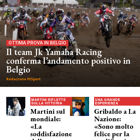
OTTIMA PROVA IN BELGIO
Il team Jk Yamaha Racing
conferma l’andamento positivo in
Belgio
Redazione PtSport
MARTINI RIFLETTE
UNA GRANDE
SULLA VITTORIA
ESPERIENZA
Martini sul
Gribaldo a La
mondiale:
Nazione:
«La
«Sono molto
soddisfazione
felice per la