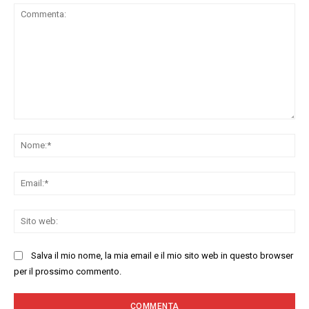
Commenta:
No
Ema
Sit
we
Salva il mio nome, la mia email e il mio sito web in questo browser
per il prossimo commento.