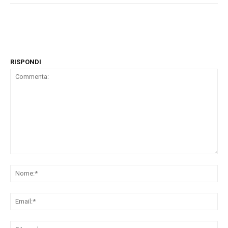
RISPONDI
Commenta:
No
Ema
Sit