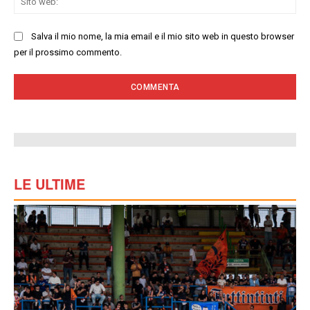
we
Salva il mio nome, la mia email e il mio sito web in questo browser
per il prossimo commento.
LE ULTIME