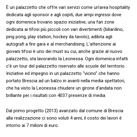
È un palazzetto che offre vari servizi come un’area hospitality
dedicata agli sponsor e agli ospiti, due ampi ingressi dove
ogni domenica trovano spazio iniziative, una fan zone
dedicata ai tifosi più piccoli con vari divertimenti (biliardino,
ping pong, play station, hockey da tavolo), adibita agli
autografi a fire gara e al merchandising. L’attenzione ai
giovani tifosi è uno dei must su cui, anche grazie al nuovo
palazzetto, sta lavorando la Leonessa. Ogni domenica infatti
c’è un tour del palazzetto riservato alle scuole del territorio.
Iniziative ed impegno in un palazzetto “vicino” che hanno
portato Brescia ad un balzo in avanti nella media spettatori,
che ha visto la Leonessa chiudere un girone d’andata non
brillante per i risultati con 4037 presenze di media.
Dal primo progetto (2013) avanzato dal comune di Brescia
alla realizzazione ci sono voluti 4 anni, il costo dei lavori è
intorno ai 7 milioni di euro.