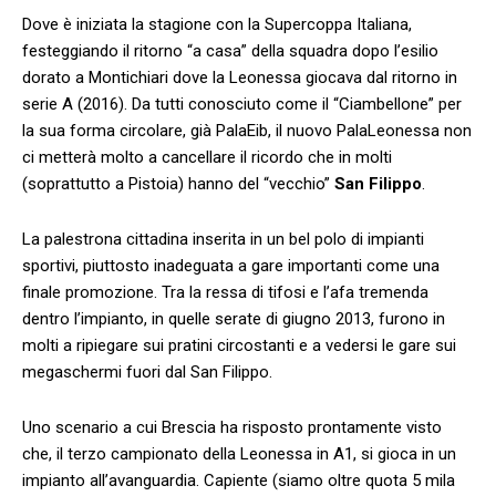
Dove è iniziata la stagione con la Supercoppa Italiana,
festeggiando il ritorno “a casa” della squadra dopo l’esilio
dorato a Montichiari dove la Leonessa giocava dal ritorno in
serie A (2016). Da tutti conosciuto come il “Ciambellone” per
la sua forma circolare, già PalaEib, il nuovo PalaLeonessa non
ci metterà molto a cancellare il ricordo che in molti
(soprattutto a Pistoia) hanno del “vecchio”
San Filippo
.
La palestrona cittadina inserita in un bel polo di impianti
sportivi, piuttosto inadeguata a gare importanti come una
finale promozione. Tra la ressa di tifosi e l’afa tremenda
dentro l’impianto, in quelle serate di giugno 2013, furono in
molti a ripiegare sui pratini circostanti e a vedersi le gare sui
megaschermi fuori dal San Filippo.
Uno scenario a cui Brescia ha risposto prontamente visto
che, il terzo campionato della Leonessa in A1, si gioca in un
impianto all’avanguardia. Capiente (siamo oltre quota 5 mila