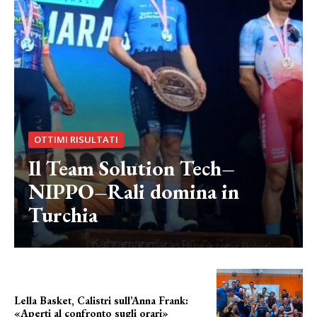
OTTIMI RISULTATI
Il Team Solution Tech–
NIPPO–Rali domina in
Turchia
Lella Basket, Calistri sull’Anna Frank:
«Aperti al confronto sugli orari»