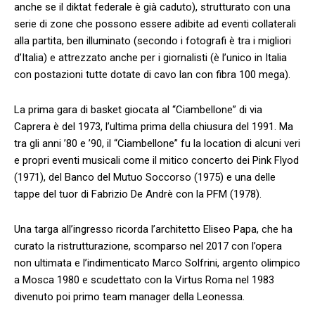
anche se il diktat federale è già caduto), strutturato con una
serie di zone che possono essere adibite ad eventi collaterali
alla partita, ben illuminato (secondo i fotografi è tra i migliori
d’Italia) e attrezzato anche per i giornalisti (è l’unico in Italia
con postazioni tutte dotate di cavo lan con fibra 100 mega).
La prima gara di basket giocata al “Ciambellone” di via
Caprera è del 1973, l’ultima prima della chiusura del 1991. Ma
tra gli anni ’80 e ’90, il “Ciambellone” fu la location di alcuni veri
e propri eventi musicali come il mitico concerto dei Pink Flyod
(1971), del Banco del Mutuo Soccorso (1975) e una delle
tappe del tuor di Fabrizio De Andrè con la PFM (1978).
Una targa all’ingresso ricorda l’architetto Eliseo Papa, che ha
curato la ristrutturazione, scomparso nel 2017 con l’opera
non ultimata e l’indimenticato Marco Solfrini, argento olimpico
a Mosca 1980 e scudettato con la Virtus Roma nel 1983
divenuto poi primo team manager della Leonessa.