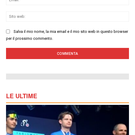
Sit
we
Salva il mio nome, la mia email e il mio sito web in questo browser
per il prossimo commento.
LE ULTIME