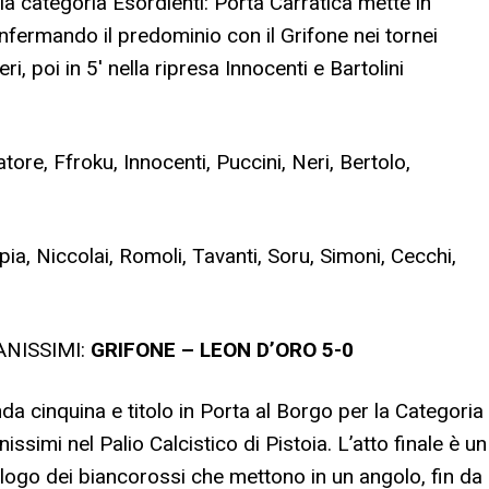
la categoria Esordienti: Porta Carratica mette in
fermando il predominio con il Grifone nei tornei
i, poi in 5′ nella ripresa Innocenti e Bartolini
ore, Ffroku, Innocenti, Puccini, Neri, Bertolo,
ia, Niccolai, Romoli, Tavanti, Soru, Simoni, Cecchi,
ANISSIMI:
GRIFONE – LEON D’ORO 5-0
da cinquina e titolo in Porta al Borgo per la Categoria
issimi nel Palio Calcistico di Pistoia. L’atto finale è un
ogo dei biancorossi che mettono in un angolo, fin da