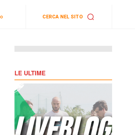
CERCA NEL SITO
to
LE ULTIME