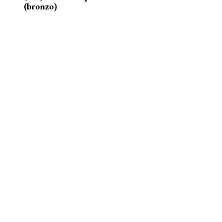
(bronzo)
nelle acque della Senna