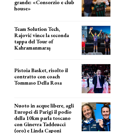
grande: «Consorzio e club
house»
Team Solution Tech,
Rajović vince la seconda
tappa del Tour of
Kahramanmaraş
SUCCESSO IN VOLATA
Pistoia Basket, risolto il
contratto con coach
Tommaso Della Rosa
NUOVA AVVENTURA IN VISTA?
Nuoto in acque libere, agli
Europei di Parigi il podio
della 10km parla toscano
con Ginevra Taddeucci
(oro) e Linda Caponi