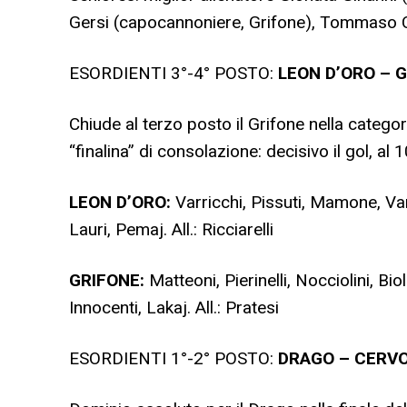
Gersi (capocannoniere, Grifone), Tommaso Ca
ESORDIENTI 3°-4° POSTO:
LEON D’ORO – GR
Chiude al terzo posto il Grifone nella catego
“finalina” di consolazione: decisivo il gol, al 10
LEON D’ORO:
Varricchi, Pissuti, Mamone, Vann
Lauri, Pemaj. All.: Ricciarelli
GRIFONE:
Matteoni, Pierinelli, Nocciolini, Bio
Innocenti, Lakaj. All.: Pratesi
ESORDIENTI 1°-2° POSTO:
DRAGO – CERVO B