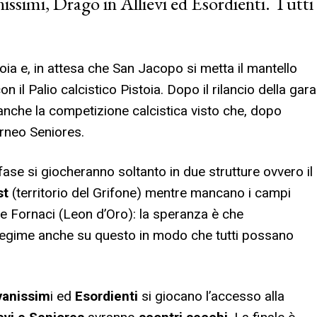
issimi, Drago in Allievi ed Esordienti. Tutti
stoia e, in attesa che San Jacopo si metta il mantello
n il Palio calcistico Pistoia. Dopo il rilancio della gara
 anche la competizione calcistica visto che, dopo
orneo Seniores.
fase si giocheranno soltanto in due strutture ovvero il
st
(territorio del Grifone) mentre mancano i campi
e Fornaci (Leon d’Oro): la speranza è che
 regime anche su questo in modo che tutti possano
vanissim
i ed
Esordienti
si giocano l’accesso alla