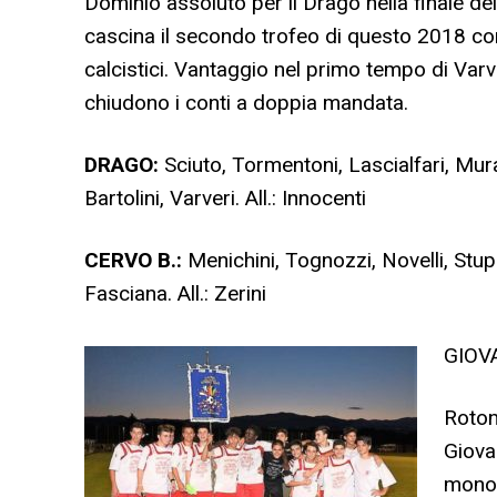
Dominio assoluto per il Drago nella finale del
cascina il secondo trofeo di questo 2018 con
calcistici. Vantaggio nel primo tempo di Varver
chiudono i conti a doppia mandata.
DRAGO:
Sciuto, Tormentoni, Lascialfari, Murat
Bartolini, Varveri. All.: Innocenti
CERVO B.:
Menichini, Tognozzi, Novelli, Stupp
Fasciana. All.: Zerini
GIOV
Roton
Giovan
monol