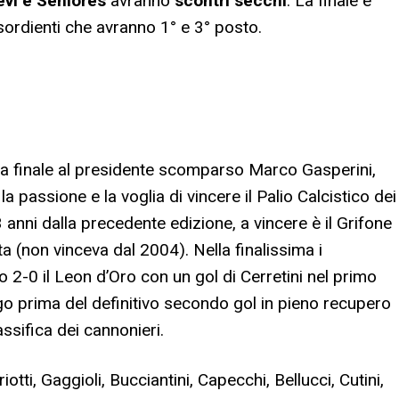
ievi e Seniores
avranno
scontri secchi
. La finale è
sordienti che avranno 1° e 3° posto.
a finale al presidente scomparso Marco Gasperini,
a passione e la voglia di vincere il Palio Calcistico dei
3 anni dalla precedente edizione, a vincere è il Grifone
lta (non vinceva dal 2004). Nella finalissima i
 2-0 il Leon d’Oro con un gol di Cerretini nel primo
o prima del definitivo secondo gol in pieno recupero
ssifica dei cannonieri.
ti, Gaggioli, Bucciantini, Capecchi, Bellucci, Cutini,