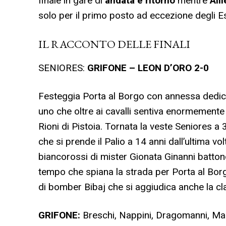
finale in gare di
andata e ritorno
mentre
All
solo per il primo posto ad eccezione degli E
IL RACCONTO DELLE FINALI
SENIORES:
GRIFONE – LEON D’ORO 2-0
Festeggia Porta al Borgo con annessa dedic
uno che oltre ai cavalli sentiva enormemente l
Rioni di Pistoia. Tornata la veste Seniores a 
che si prende il Palio a 14 anni dall’ultima vo
biancorossi di mister Gionata Ginanni battono
tempo che spiana la strada per Porta al Borg
di bomber Bibaj che si aggiudica anche la cla
GRIFONE:
Breschi, Nappini, Dragomanni, Mariot