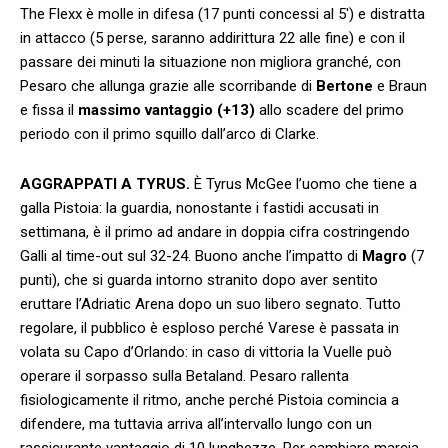
The Flexx è molle in difesa (17 punti concessi al 5′) e distratta
in attacco (5 perse, saranno addirittura 22 alle fine) e con il
passare dei minuti la situazione non migliora granché, con
Pesaro che allunga grazie alle scorribande di
Bertone
e Braun
e fissa il
massimo vantaggio (+13)
allo scadere del primo
periodo con il primo squillo dall’arco di Clarke.
AGGRAPPATI A TYRUS.
È Tyrus McGee l’uomo che tiene a
galla Pistoia: la guardia, nonostante i fastidi accusati in
settimana, è il primo ad andare in doppia cifra costringendo
Galli al time-out sul 32-24. Buono anche l’impatto di
Magro
(7
punti), che si guarda intorno stranito dopo aver sentito
eruttare l’Adriatic Arena dopo un suo libero segnato. Tutto
regolare, il pubblico è esploso perché Varese è passata in
volata su Capo d’Orlando: in caso di vittoria la Vuelle può
operare il sorpasso sulla Betaland. Pesaro rallenta
fisiologicamente il ritmo, anche perché Pistoia comincia a
difendere, ma tuttavia arriva all’intervallo lungo con un
rassicurante vantaggio di 10 lunghezze. Per cambiare marcia