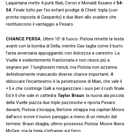
Laquintana mette 4 punti filati, Ceron e Monaldi fissano il
54-
54.
Finale tutto per l’ex enfant prodige di Chieti: tripla (con
pronta risposta di Gaspardo) e due liberi allo scadere che
restituiscono il vantaggio a Pesaro.
CHANCE PERSA.
Ultimi 10′ di fuoco: Pistoia rimette la testa
avanti con la bomba di Della, mentre Gas taglia come il burro
l’area avversaria appoggiando con dolcezza a canestro. La
Vuelle è evidentemente frastornata e non riesce più a
segnare per 7 lunghissimi minuti, ma Pistoia non azzanna
definitivamente mancando diverse chance importanti. A
sbloccare l’incantesimo è la penetrazione di Mian, che vale il
+5 e che costringe Galli a riorganizzare i suoi per il rush finale.
Ed è lì che sale in cattedra
Taylor Braun
: la nuova ala piccola
della Vuelle piazza due triple pazzesche e riporta Pesaro
davanti, Pistoia s’inceppa, Bertone strappa ma capitan Moore
dall’arco scrive il nuovo pareggio a meno di un minuto dal
termine. Braun sbaglia, ultimo possesso Pistoia: Moore libera
McGee, ma la tripla s’infrange sul ferro.