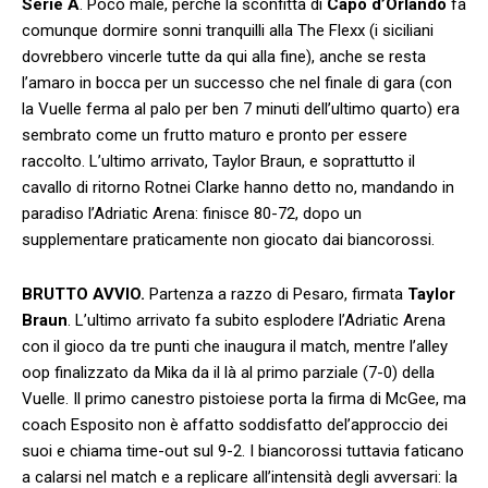
Serie A
. Poco male, perché la sconfitta di
Capo d’Orlando
fa
comunque dormire sonni tranquilli alla The Flexx (i siciliani
dovrebbero vincerle tutte da qui alla fine), anche se resta
l’amaro in bocca per un successo che nel finale di gara (con
la Vuelle ferma al palo per ben 7 minuti dell’ultimo quarto) era
sembrato come un frutto maturo e pronto per essere
raccolto. L’ultimo arrivato, Taylor Braun, e soprattutto il
cavallo di ritorno Rotnei Clarke hanno detto no, mandando in
paradiso l’Adriatic Arena: finisce 80-72, dopo un
supplementare praticamente non giocato dai biancorossi.
BRUTTO AVVIO.
Partenza a razzo di Pesaro, firmata
Taylor
Braun
. L’ultimo arrivato fa subito esplodere l’Adriatic Arena
con il gioco da tre punti che inaugura il match, mentre l’alley
oop finalizzato da Mika da il là al primo parziale (7-0) della
Vuelle. Il primo canestro pistoiese porta la firma di McGee, ma
coach Esposito non è affatto soddisfatto del’approccio dei
suoi e chiama time-out sul 9-2. I biancorossi tuttavia faticano
a calarsi nel match e a replicare all’intensità degli avversari: la