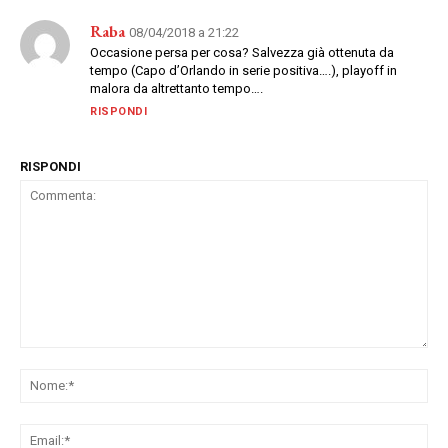
Raba
08/04/2018 a 21:22
Occasione persa per cosa? Salvezza già ottenuta da
tempo (Capo d’Orlando in serie positiva….), playoff in
malora da altrettanto tempo….
RISPONDI
RISPONDI
Commenta:
No
Ema