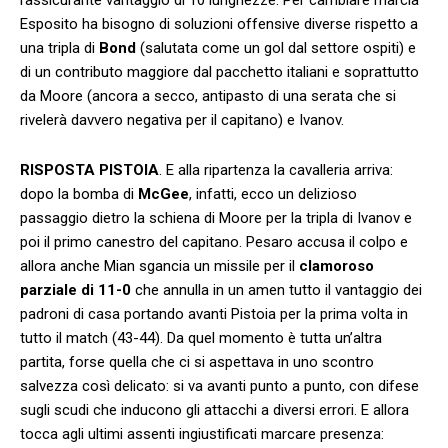
Esposito ha bisogno di soluzioni offensive diverse rispetto a
una tripla di
Bond
(salutata come un gol dal settore ospiti) e
di un contributo maggiore dal pacchetto italiani e soprattutto
da Moore (ancora a secco, antipasto di una serata che si
rivelerà davvero negativa per il capitano) e Ivanov.
RISPOSTA PISTOIA
. E alla ripartenza la cavalleria arriva:
dopo la bomba di
McGee
, infatti, ecco un delizioso
passaggio dietro la schiena di Moore per la tripla di Ivanov e
poi il primo canestro del capitano. Pesaro accusa il colpo e
allora anche Mian sgancia un missile per il
clamoroso
parziale di 11-0
che annulla in un amen tutto il vantaggio dei
padroni di casa portando avanti Pistoia per la prima volta in
tutto il match (43-44). Da quel momento è tutta un’altra
partita, forse quella che ci si aspettava in uno scontro
salvezza così delicato: si va avanti punto a punto, con difese
sugli scudi che inducono gli attacchi a diversi errori. E allora
tocca agli ultimi assenti ingiustificati marcare presenza: