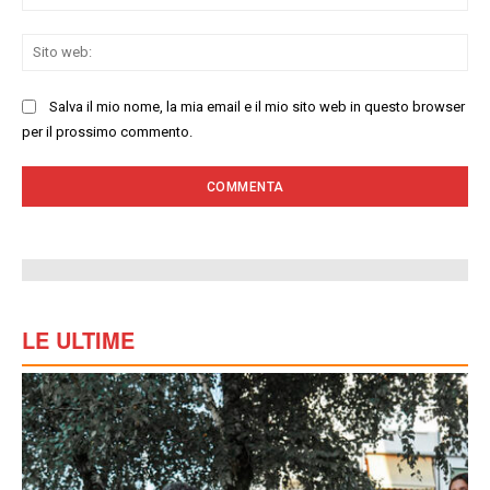
Sit
we
Salva il mio nome, la mia email e il mio sito web in questo browser
per il prossimo commento.
LE ULTIME