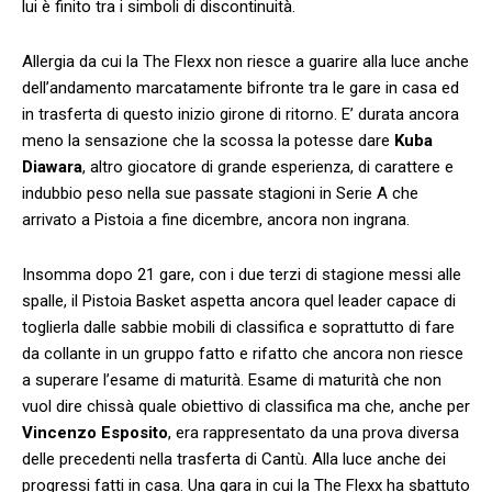
lui è finito tra i simboli di discontinuità.
Allergia da cui la The Flexx non riesce a guarire alla luce anche
dell’andamento marcatamente bifronte tra le gare in casa ed
in trasferta di questo inizio girone di ritorno. E’ durata ancora
meno la sensazione che la scossa la potesse dare
Kuba
Diawara
, altro giocatore di grande esperienza, di carattere e
indubbio peso nella sue passate stagioni in Serie A che
arrivato a Pistoia a fine dicembre, ancora non ingrana.
Insomma dopo 21 gare, con i due terzi di stagione messi alle
spalle, il Pistoia Basket aspetta ancora quel leader capace di
toglierla dalle sabbie mobili di classifica e soprattutto di fare
da collante in un gruppo fatto e rifatto che ancora non riesce
a superare l’esame di maturità. Esame di maturità che non
vuol dire chissà quale obiettivo di classifica ma che, anche per
Vincenzo Esposito
, era rappresentato da una prova diversa
delle precedenti nella trasferta di Cantù. Alla luce anche dei
progressi fatti in casa. Una gara in cui la The Flexx ha sbattuto