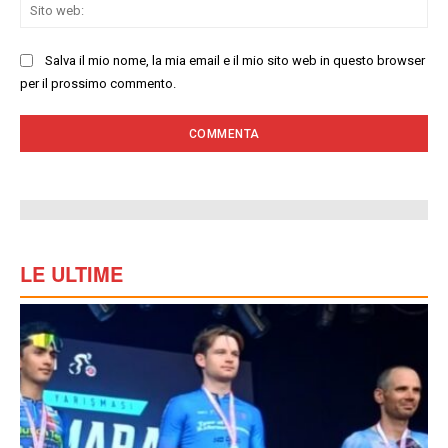
Sit
we
Salva il mio nome, la mia email e il mio sito web in questo browser
per il prossimo commento.
LE ULTIME