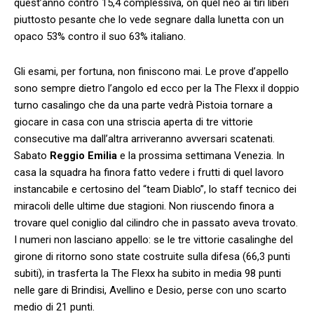
quest’anno contro 15,4 complessiva, on quel neo ai tiri liberi
piuttosto pesante che lo vede segnare dalla lunetta con un
opaco 53% contro il suo 63% italiano.
Gli esami, per fortuna, non finiscono mai. Le prove d’appello
sono sempre dietro l’angolo ed ecco per la The Flexx il doppio
turno casalingo che da una parte vedrà Pistoia tornare a
giocare in casa con una striscia aperta di tre vittorie
consecutive ma dall’altra arriveranno avversari scatenati.
Sabato
Reggio Emilia
e la prossima settimana Venezia. In
casa la squadra ha finora fatto vedere i frutti di quel lavoro
instancabile e certosino del “team Diablo”, lo staff tecnico dei
miracoli delle ultime due stagioni. Non riuscendo finora a
trovare quel coniglio dal cilindro che in passato aveva trovato.
I numeri non lasciano appello: se le tre vittorie casalinghe del
girone di ritorno sono state costruite sulla difesa (66,3 punti
subiti), in trasferta la The Flexx ha subito in media 98 punti
nelle gare di Brindisi, Avellino e Desio, perse con uno scarto
medio di 21 punti.