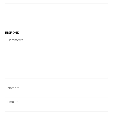
RISPONDI
Commenta:
No
Ema