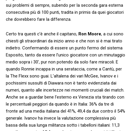
sui problemi di sempre, subendo per la seconda gara esterna
consecutiva più di 100 punti, tradita in primis da quei giocatori
che dovrebbero fare la differenza.
Certo tra questi c’è anche il capitano,
Ron Moore
, a cui sono
chiesti gli straordinari da inizio anno e che non si è mai tirato
indietro. Confermando di essere un punto fermo del sistema
Esposito, tanto da essere l’unico giocatore con un minutaggio
medio sopra i 30’, pur non potendo da solo fare miracoli. E
quando Ronnie incappa in una serataccia, come a Cantù, per
la The Flexx sono guai. L’altalena dei vari McGee, Ivanov e i
pochissimi sussulti di Diawara non è tanto evidenziata dai
numeri, quanto alle incertezze nei momenti cruciali dei match.
Anche se a guardar bene l’esterno ex Venezia sta tirando con
le percentuali peggiori da quando è in Italia: 36% da tre di
fronte ad una media italiana del 41%, 49,4 da due contro il 54%
generale. Ivanov ha invece la valutazione complessiva più
bassa della sua lunga militanza sotto i tabelloni italiani: 11,3