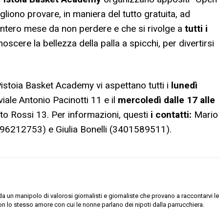
liono provare, in maniera del tutto gratuita, ad
 intero mese da non perdere e che si rivolge a
tutti i
oscere la bellezza della palla a spicchi, per divertirsi
el Pistoia Basket Academy vi aspettano tutti i
lunedì
viale Antonio Pacinotti 11 e il
mercoledì dalle 17 alle
sto Rossi 13. Per informazioni, questi
i contatti:
Mario
96212753) e Giulia Bonelli (3401589511).
 un manipolo di valorosi giornalisti e giornaliste che provano a raccontarvi le
on lo stesso amore con cui le nonne parlano dei nipoti dalla parrucchiera.