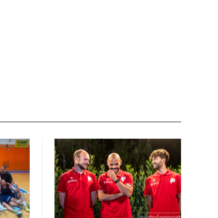
Sito
web: