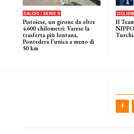
CALCIO / SERIE D
CICLIS
Pistoiese, un girone da oltre
Il Tea
4.600 chilometri: Varese la
NIPPO–
trasferta più lontana,
Turchi
Pontedera l’unica a meno di
50 km