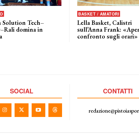
MO
BASKET / AMATORI
m Solution Tech–
Lella Basket, Calistri
Rali domina in
sull’Anna Frank: «Aper
a
confronto sugli orari»
SOCIAL
CONTATTI
redazione@pistoiaspo