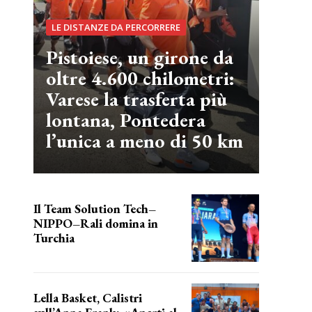
LE DISTANZE DA PERCORRERE
Pistoiese, un girone da
oltre 4.600 chilometri:
Varese la trasferta più
lontana, Pontedera
l’unica a meno di 50 km
Il Team Solution Tech–
NIPPO–Rali domina in
Turchia
ottimi risultati
Lella Basket, Calistri