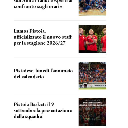
sull’Anna Frank: «Aperti al
confronto sugli orari»
l'incognita impianti
Lumos Pistoia,
ufficializzato il nuovo staff
per la stagione 2026/27
LA COMPOSIZIONE
Pistoiese, lunedì l’annuncio
del calendario
a breve l'annuncio
Pistoia Basket: il 9
settembre la presentazione
della squadra
Annunciata la data