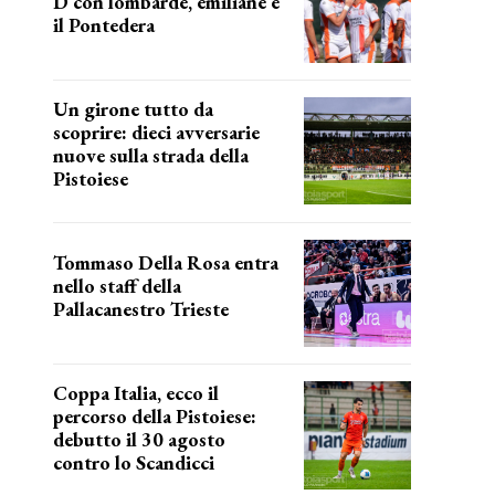
D con lombarde, emiliane e
il Pontedera
ancora il girone d
Un girone tutto da
scoprire: dieci avversarie
nuove sulla strada della
Pistoiese
tra conferme e novità
Tommaso Della Rosa entra
nello staff della
Pallacanestro Trieste
NUOVA AVVENTURA
Coppa Italia, ecco il
percorso della Pistoiese:
debutto il 30 agosto
contro lo Scandicci
prima gara ufficiale