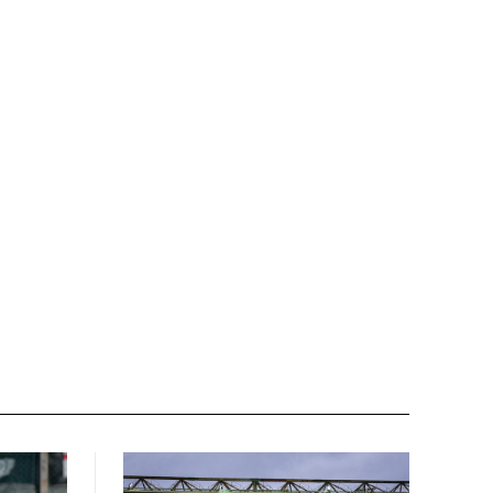
Nome:*
Email:*
Sito
web: