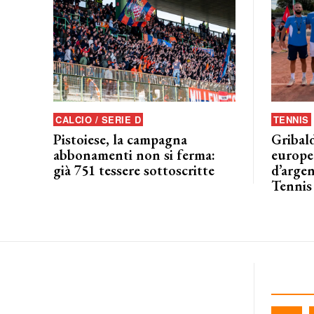
CALCIO / SERIE D
TENNIS
Pistoiese, la campagna
Gribald
abbonamenti non si ferma:
europeo
già 751 tessere sottoscritte
d’argen
Tennis