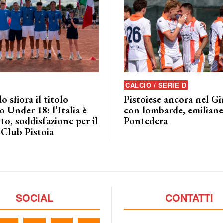
CALCIO / SERIE D
o sfiora il titolo
Pistoiese ancora nel G
 Under 18: l’Italia è
con lombarde, emiliane 
to, soddisfazione per il
Pontedera
 Club Pistoia
SOCIAL
CONTATTI