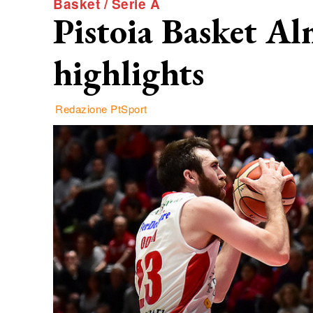
Basket / Serie A
Pistoia Basket Al
highlights
Redazione PtSport