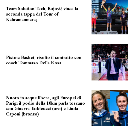
Team Solution Tech, Rajović vince la
seconda tappa del Tour of
Kahramanmaraş
SUCCESSO IN VOLATA
Pistoia Basket, risolto il contratto con
coach Tommaso Della Rosa
NUOVA AVVENTURA IN VISTA?
Nuoto in acque libere, agli Europei di
Parigi il podio della 10km parla toscano
con Ginevra Taddeucci (oro) e Linda
Caponi (bronzo)
nelle acque della Senna