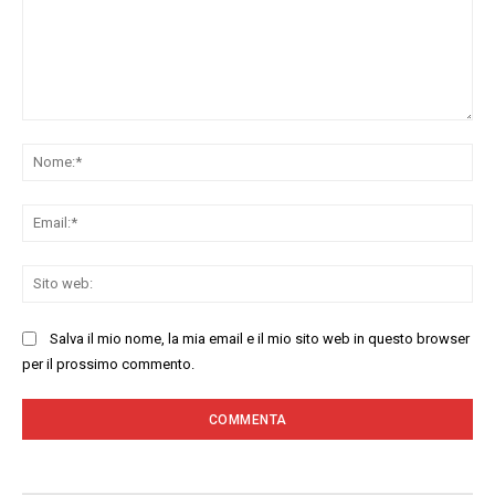
Commenta:
No
Ema
Sit
we
Salva il mio nome, la mia email e il mio sito web in questo browser
per il prossimo commento.