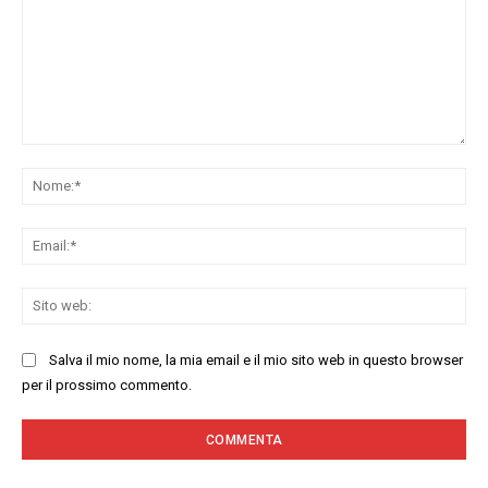
Commenta:
No
Ema
Sit
we
Salva il mio nome, la mia email e il mio sito web in questo browser
per il prossimo commento.