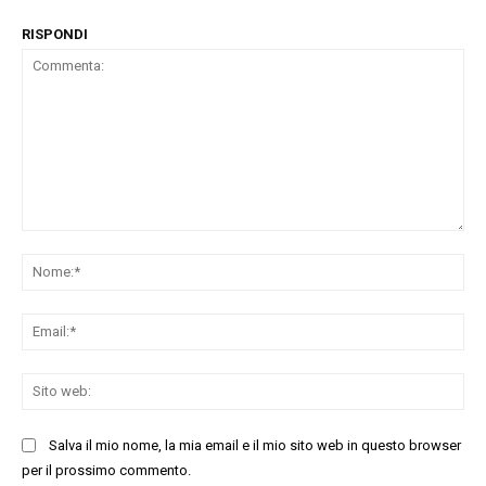
RISPONDI
Commenta:
No
Ema
Sit
we
Salva il mio nome, la mia email e il mio sito web in questo browser
per il prossimo commento.