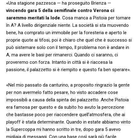
«Una stagione pazzesca — ha proseguito Brienza —
vincendo gara 5 della semifinale contro Verona ci
saremmo meritati la lode
. Cosa manca a Pistoia per tornare
în A? A livello dirigenziale niente. La società si sta muovendo
bene, ha comprato un immobile per la foresteria e aperto le
proprie quote ai tifosi, poi è chiaro che quel che è successo si
può sistemare solo con il tempo, Il problema non è andare in
A, ma avere le basi per rimanerci. Quando ci saranno, ci
proveremo con forza. Intanto in città si è riaccesa la
passione, il palazzetto si è riempito e questo fa ben sperare».
«Nel mio passato da canturino, a proposito ringrazio la gente
per non avermelo fatto pesare, ho visto accadere cose
impossibili a causa della spinta dei palazzetto. Anche Pistoia
era famosa per questo e da subito ho avuto la percezione
che bastasse poco per riaccendere quell’atmosfera, che ai
playoff è stata determinante. Quando in estate abbiamo vinto
la Supercoppa mi hanno scritto in tre, dopo gara 5 avevo
migliaia di messaggi. Con una base così sarà più facile