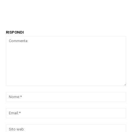
RISPONDI
Commenta:
No
Ema
Sit