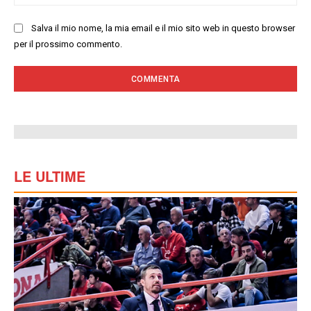
we
Salva il mio nome, la mia email e il mio sito web in questo browser
per il prossimo commento.
LE ULTIME