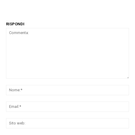
RISPONDI
Commenta:
No
Ema
Sit
we