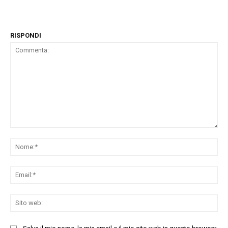
RISPONDI
Commenta:
No
Ema
Sit
we