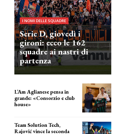
I NOMI DELLE SQUADRE
Serie D, giovedì i
gironi: ecco le 162
squadre ai nastri di
partenza
L’Am Aglianese pensa in
grande: «Consorzio e club
house»
Team Solution Tech,
Rajović vince la seconda