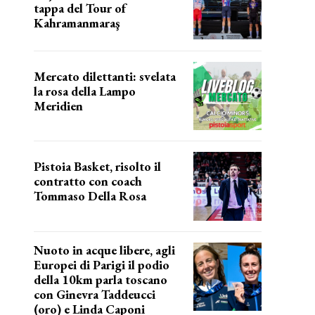
tappa del Tour of
Kahramanmaraş
SUCCESSO IN VOLATA
Mercato dilettanti: svelata
la rosa della Lampo
Meridien
ecco la lampo
Pistoia Basket, risolto il
contratto con coach
Tommaso Della Rosa
NUOVA AVVENTURA IN VISTA?
Nuoto in acque libere, agli
Europei di Parigi il podio
della 10km parla toscano
con Ginevra Taddeucci
(oro) e Linda Caponi