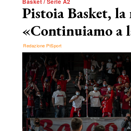
Basket / Serie A2
Pistoia Basket, la 
«Continuiamo a l
Redazione PtSport