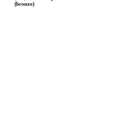
(bronzo)
nelle acque della Senna