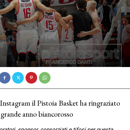
nstagram il Pistoia Basket ha ringraziato
l grande anno biancorosso
oratori, sponsor, consorziati e tifosi per questa