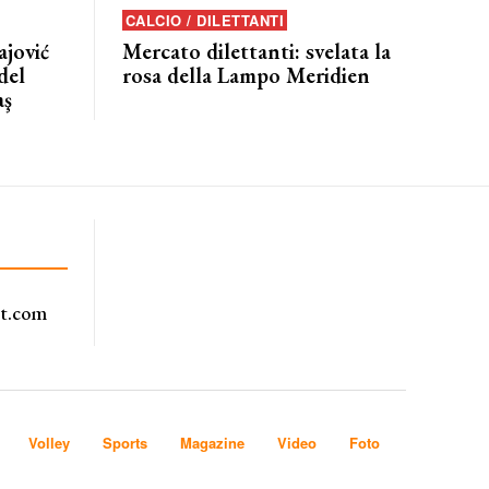
CALCIO / DILETTANTI
jović
Mercato dilettanti: svelata la
del
rosa della Lampo Meridien
aş
rt.com
Volley
Sports
Magazine
Video
Foto