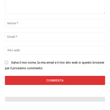
Commenta:
No
Ema
Sit
we
Salva il mio nome, la mia email e il mio sito web in questo browser
per il prossimo commento.