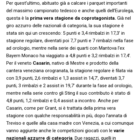
Per quest’ultimo, abituato già a calcare i parquet importanti
del massimo campionato tedesco e anche quelli dell’Eurolega,
questa è la
prima vera stagione da coprotagonista.
Già nel
giro azzurro delle nazionali di categoria, la sua stagione è
stata sin qui un crescendo: 5 punti e 3,4 rimbalzi in 17,3’ in
stagione regolare, diventati poi 7,7 punti e 7 rimbalzi nella fase
ad orologio, mentre nella serie dei quarti con Mantova l’ex
Bayern Monaco ha viaggiato a 4,8 punti e 3,2 rimbalzi in 17,4’.
Per il veneto
Casarin
, nativo di Mestre e prodotto della
cantera veneziana orogranata, la stagione regolare è filata via
con 3,9 punti, 2,6 rimbalzi e 1,3 assist in 14,7’, diventati 3,7
punti, 3 rimbalzi e 2 assist in 19,7’ durante la fase ad orologio,
mentre nella serie contro gli Sting il suo contributo è stato di
4,8 punti, 1,2 rimbalzi e 0,4 assist a incontro. Anche per
Casarin, come per Grant, si è trattata della prima vera
stagione con qualche responsabilità in più, dopo l’annata di
Treviso e quelle alla casa madre con Venezia, a cui comunque
vanno aggiunte anche le competizioni giocati con le
varie
nazionali azzurre di categoria
. Due ragazzi, quelli in