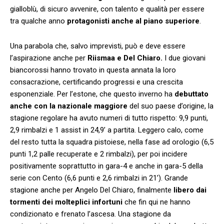
gialloblù, di sicuro avvenire, con talento e qualità per essere
tra qualche anno
protagonisti anche al piano superiore
.
Una parabola che, salvo imprevisti, può e deve essere
l’aspirazione anche per
Riismaa e Del Chiaro.
I due giovani
biancorossi hanno trovato in questa annata la loro
consacrazione, certificando progressi e una crescita
esponenziale. Per l’estone, che questo inverno ha
debuttato
anche con la nazionale maggiore
del suo paese d’origine, la
stagione regolare ha avuto numeri di tutto rispetto: 9,9 punti,
2,9 rimbalzi e 1 assist in 24,9’ a partita. Leggero calo, come
del resto tutta la squadra pistoiese, nella fase ad orologio (6,5
punti 1,2 palle recuperate e 2 rimbalzi), per poi incidere
positivamente soprattutto in gara-4 e anche in gara-5 della
serie con Cento (6,6 punti e 2,6 rimbalzi in 21’). Grande
stagione anche per Angelo Del Chiaro, finalmente
libero dai
tormenti dei molteplici infortuni
che fin qui ne hanno
condizionato e frenato l’ascesa. Una stagione da