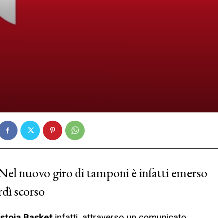
 Nel nuovo giro di tamponi è infatti emerso
rdì scorso
istoia Basket
infatti, attraverso un comunicato