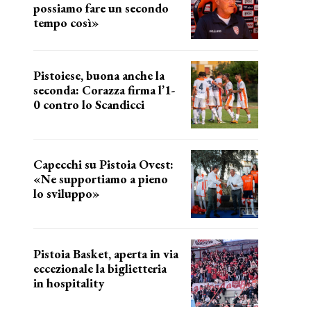
possiamo fare un secondo
tempo così»
le parole del tecnico
Pistoiese, buona anche la
seconda: Corazza firma l’1-
0 contro lo Scandicci
secondo test stagionale
Capecchi su Pistoia Ovest:
«Ne supportiamo a pieno
lo sviluppo»
La posizione del sindaco
Pistoia Basket, aperta in via
eccezionale la biglietteria
in hospitality
Grande richiesta