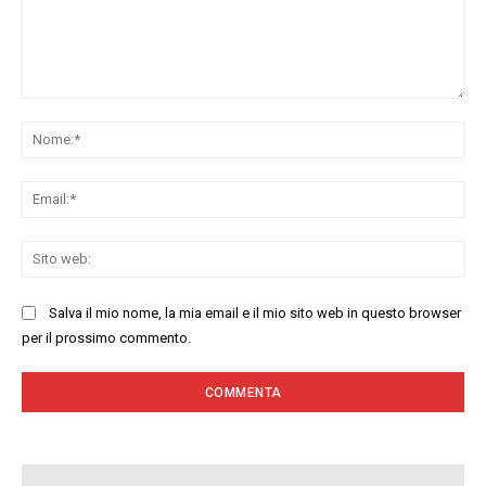
Commenta:
No
Ema
Sit
we
Salva il mio nome, la mia email e il mio sito web in questo browser
per il prossimo commento.