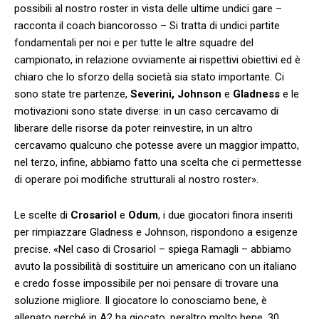
possibili al nostro roster in vista delle ultime undici gare –
racconta il coach biancorosso – Si tratta di undici partite
fondamentali per noi e per tutte le altre squadre del
campionato, in relazione ovviamente ai rispettivi obiettivi ed è
chiaro che lo sforzo della società sia stato importante. Ci
sono state tre partenze,
Severini, Johnson
e
Gladness
e le
motivazioni sono state diverse: in un caso cercavamo di
liberare delle risorse da poter reinvestire, in un altro
cercavamo qualcuno che potesse avere un maggior impatto,
nel terzo, infine, abbiamo fatto una scelta che ci permettesse
di operare poi modifiche strutturali al nostro roster».
Le scelte di
Crosariol
e
Odum
, i due giocatori finora inseriti
per rimpiazzare Gladness e Johnson, rispondono a esigenze
precise. «Nel caso di Crosariol – spiega Ramagli – abbiamo
avuto la possibilità di sostituire un americano con un italiano
e credo fosse impossibile per noi pensare di trovare una
soluzione migliore. Il giocatore lo conosciamo bene, è
allenato perché in A2 ha giocato, peraltro molto bene, 30