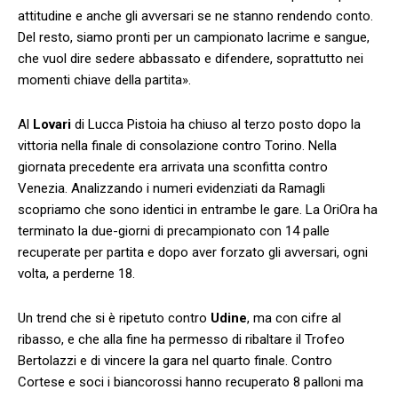
attitudine e anche gli avversari se ne stanno rendendo conto.
Del resto, siamo pronti per un campionato lacrime e sangue,
che vuol dire sedere abbassato e difendere, soprattutto nei
momenti chiave della partita».
Al
Lovari
di Lucca Pistoia ha chiuso al terzo posto dopo la
vittoria nella finale di consolazione contro Torino. Nella
giornata precedente era arrivata una sconfitta contro
Venezia. Analizzando i numeri evidenziati da Ramagli
scopriamo che sono identici in entrambe le gare. La OriOra ha
terminato la due-giorni di precampionato con 14 palle
recuperate per partita e dopo aver forzato gli avversari, ogni
volta, a perderne 18.
Un trend che si è ripetuto contro
Udine
, ma con cifre al
ribasso, e che alla fine ha permesso di ribaltare il Trofeo
Bertolazzi e di vincere la gara nel quarto finale. Contro
Cortese e soci i biancorossi hanno recuperato 8 palloni ma