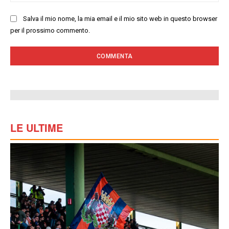
we
Salva il mio nome, la mia email e il mio sito web in questo browser
per il prossimo commento.
LE ULTIME