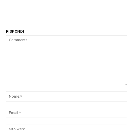
RISPONDI
Commenta:
No
Ema
Sit