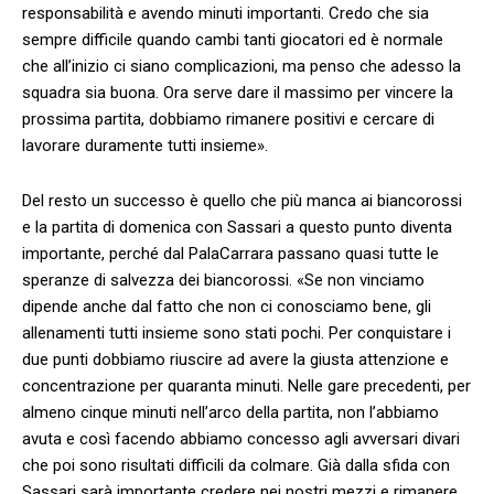
responsabilità e avendo minuti importanti. Credo che sia
sempre difficile quando cambi tanti giocatori ed è normale
che all’inizio ci siano complicazioni, ma penso che adesso la
squadra sia buona. Ora serve dare il massimo per vincere la
prossima partita, dobbiamo rimanere positivi e cercare di
lavorare duramente tutti insieme».
Del resto un successo è quello che più manca ai biancorossi
e la partita di domenica con Sassari a questo punto diventa
importante, perché dal PalaCarrara passano quasi tutte le
speranze di salvezza dei biancorossi. «Se non vinciamo
dipende anche dal fatto che non ci conosciamo bene, gli
allenamenti tutti insieme sono stati pochi. Per conquistare i
due punti dobbiamo riuscire ad avere la giusta attenzione e
concentrazione per quaranta minuti. Nelle gare precedenti, per
almeno cinque minuti nell’arco della partita, non l’abbiamo
avuta e così facendo abbiamo concesso agli avversari divari
che poi sono risultati difficili da colmare. Già dalla sfida con
Sassari sarà importante credere nei nostri mezzi e rimanere