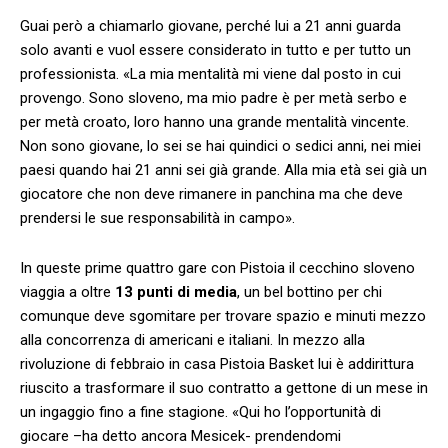
Guai però a chiamarlo giovane, perché lui a 21 anni guarda
solo avanti e vuol essere considerato in tutto e per tutto un
professionista. «La mia mentalità mi viene dal posto in cui
provengo. Sono sloveno, ma mio padre è per metà serbo e
per metà croato, loro hanno una grande mentalità vincente.
Non sono giovane, lo sei se hai quindici o sedici anni, nei miei
paesi quando hai 21 anni sei già grande. Alla mia età sei già un
giocatore che non deve rimanere in panchina ma che deve
prendersi le sue responsabilità in campo».
In queste prime quattro gare con Pistoia il cecchino sloveno
viaggia a oltre
13 punti di media
, un bel bottino per chi
comunque deve sgomitare per trovare spazio e minuti mezzo
alla concorrenza di americani e italiani. In mezzo alla
rivoluzione di febbraio in casa Pistoia Basket lui è addirittura
riuscito a trasformare il suo contratto a gettone di un mese in
un ingaggio fino a fine stagione. «Qui ho l’opportunità di
giocare –ha detto ancora Mesicek- prendendomi