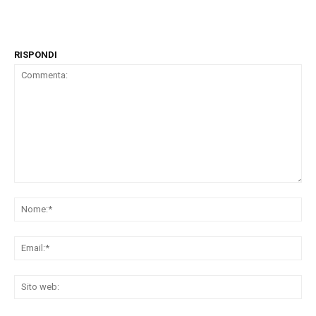
RISPONDI
Commenta:
No
Ema
Sit
we