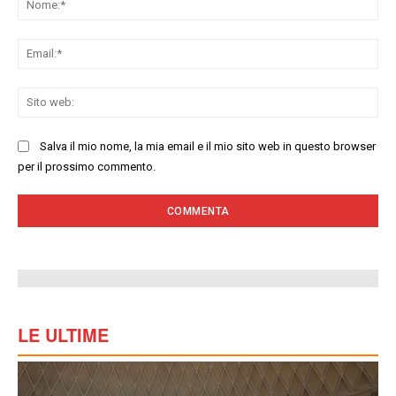
Ema
Sit
we
Salva il mio nome, la mia email e il mio sito web in questo browser
per il prossimo commento.
LE ULTIME