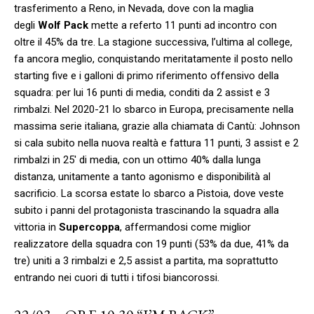
trasferimento a Reno, in Nevada, dove con la maglia
degli
Wolf Pack
mette a referto 11 punti ad incontro con
oltre il 45% da tre. La stagione successiva, l’ultima al college,
fa ancora meglio, conquistando meritatamente il posto nello
starting five e i galloni di primo riferimento offensivo della
squadra: per lui 16 punti di media, conditi da 2 assist e 3
rimbalzi. Nel 2020-21 lo sbarco in Europa, precisamente nella
massima serie italiana, grazie alla chiamata di Cantù: Johnson
si cala subito nella nuova realtà e fattura 11 punti, 3 assist e 2
rimbalzi in 25′ di media, con un ottimo 40% dalla lunga
distanza, unitamente a tanto agonismo e disponibilità al
sacrificio. La scorsa estate lo sbarco a Pistoia, dove veste
subito i panni del protagonista trascinando la squadra alla
vittoria in
Supercoppa
, affermandosi come miglior
realizzatore della squadra con 19 punti (53% da due, 41% da
tre) uniti a 3 rimbalzi e 2,5 assist a partita, ma soprattutto
entrando nei cuori di tutti i tifosi biancorossi.