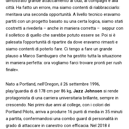
dimostrato grande attaccamento al club, ai compagni e alla
città. Ha fatto un errore, ma siamo contenti di riabbracciarlo:
meritava una seconda opportunità. A livello tecnico eravamo
partiti con un progetto basato su una certa logica, siamo stati
costretti a rivederla – anche in maniera corretta – seppur con
il solletico di quello che sarebbe potuto essere se. Poi si è
palesata l’opportunità di ripartire da dove eravamo rimasti e
siamo contenti di poterlo fare. Ci tengo a fare un grande
plauso a Marco Sambugaro che ha gestito tutta la situazione
in maniera perfetta: ora vogliamo farci trovare pronti per rush
finale».
Nato a Portland, nell’Oregon, il 26 settembre 1996,
play/guardia di di 178 cm per 86 kg,
Jazz Johnson
si rende
protagonista di una carriera universitaria brillante, sempre in
crescendo. Nei primi due anni al college, con i colori dei
Portland Pilots, arriva a produrre 16 punti di media in 35 minuti
a partita, confermandosi una combo guard di personalità in
grado di attaccare in canestro con efficacia. Nel 2018 il