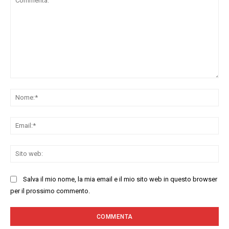
Commenta:
No
Ema
Sit
we
Salva il mio nome, la mia email e il mio sito web in questo browser
per il prossimo commento.