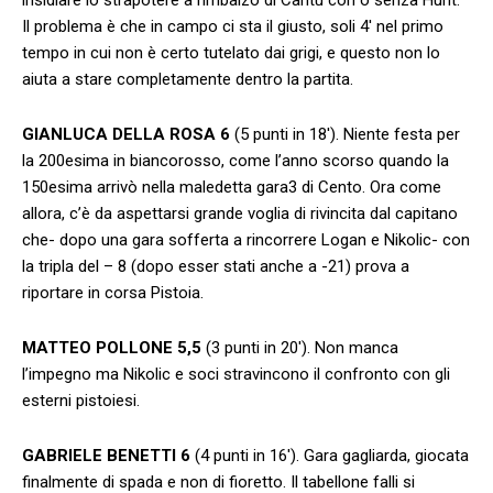
Il problema è che in campo ci sta il giusto, soli 4′ nel primo
tempo in cui non è certo tutelato dai grigi, e questo non lo
aiuta a stare completamente dentro la partita.
GIANLUCA DELLA ROSA 6
(5 punti in 18′). Niente festa per
la 200esima in biancorosso, come l’anno scorso quando la
150esima arrivò nella maledetta gara3 di Cento. Ora come
allora, c’è da aspettarsi grande voglia di rivincita dal capitano
che- dopo una gara sofferta a rincorrere Logan e Nikolic- con
la tripla del – 8 (dopo esser stati anche a -21) prova a
riportare in corsa Pistoia.
MATTEO POLLONE 5,5
(3 punti in 20′). Non manca
l’impegno ma Nikolic e soci stravincono il confronto con gli
esterni pistoiesi.
GABRIELE BENETTI 6
(4 punti in 16′). Gara gagliarda, giocata
finalmente di spada e non di fioretto. Il tabellone falli si