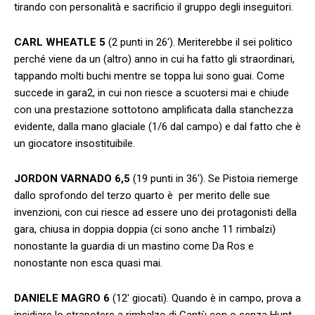
tirando con personalità e sacrificio il gruppo degli inseguitori.
CARL WHEATLE 5
(2 punti in 26′). Meriterebbe il sei politico
perché viene da un (altro) anno in cui ha fatto gli straordinari,
tappando molti buchi mentre se toppa lui sono guai. Come
succede in gara2, in cui non riesce a scuotersi mai e chiude
con una prestazione sottotono amplificata dalla stanchezza
evidente, dalla mano glaciale (1/6 dal campo) e dal fatto che è
un giocatore insostituibile.
JORDON VARNADO 6,5
(19 punti in 36′). Se Pistoia riemerge
dallo sprofondo del terzo quarto è per merito delle sue
invenzioni, con cui riesce ad essere uno dei protagonisti della
gara, chiusa in doppia doppia (ci sono anche 11 rimbalzi)
nonostante la guardia di un mastino come Da Ros e
nonostante non esca quasi mai.
DANIELE MAGRO 6
(12′ giocati). Quando è in campo, prova a
insidiare lo strapotere a rimbalzo di Cantù con o senza Hunt.