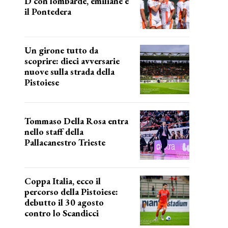
D con lombarde, emiliane e
il Pontedera
ancora il girone d
Un girone tutto da
scoprire: dieci avversarie
nuove sulla strada della
Pistoiese
tra conferme e novità
Tommaso Della Rosa entra
nello staff della
Pallacanestro Trieste
NUOVA AVVENTURA
Coppa Italia, ecco il
percorso della Pistoiese:
debutto il 30 agosto
contro lo Scandicci
prima gara ufficiale