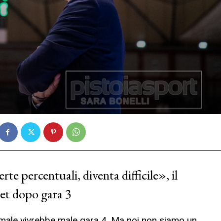
te percentuali, diventa difficile», il
et dopo gara 3
male vivrebbe male gara 4. Ma noi non siamo un