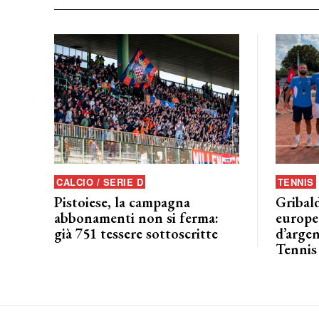
CALCIO / SERIE D
TENNIS
Pistoiese, la campagna
Gribald
abbonamenti non si ferma:
europeo
già 751 tessere sottoscritte
d’argen
Tennis