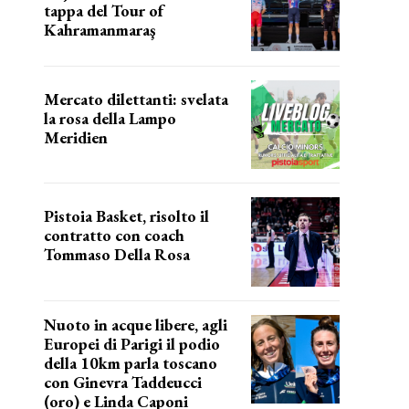
tappa del Tour of
Kahramanmaraş
SUCCESSO IN VOLATA
Mercato dilettanti: svelata
la rosa della Lampo
Meridien
ecco la lampo
Pistoia Basket, risolto il
contratto con coach
Tommaso Della Rosa
NUOVA AVVENTURA IN VISTA?
Nuoto in acque libere, agli
Europei di Parigi il podio
della 10km parla toscano
con Ginevra Taddeucci
(oro) e Linda Caponi