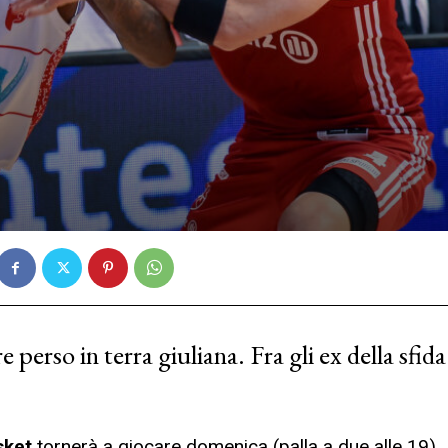
 perso in terra giuliana. Fra gli ex della sfida
sket
tornerà a giocare domenica (palla a due alle 19)