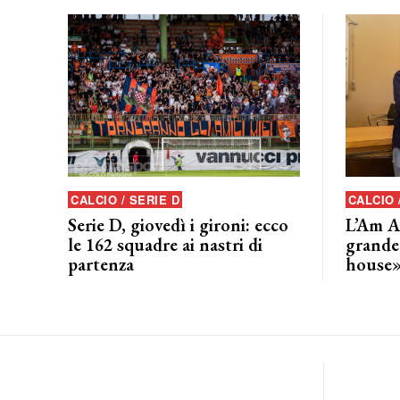
CALCIO / SERIE D
CALCIO
Serie D, giovedì i gironi: ecco
L’Am A
le 162 squadre ai nastri di
grande
partenza
house