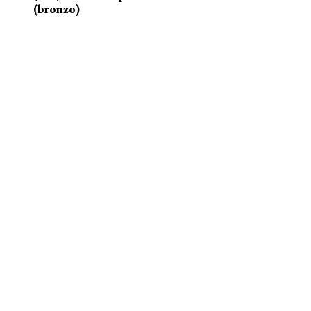
(bronzo)
nelle acque della Senna