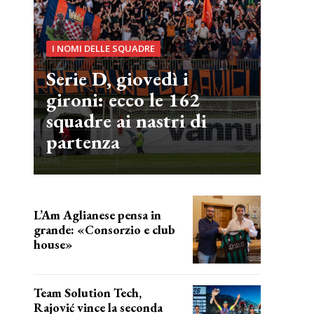
I NOMI DELLE SQUADRE
Serie D, giovedì i
gironi: ecco le 162
squadre ai nastri di
partenza
L’Am Aglianese pensa in
grande: «Consorzio e club
house»
Team Solution Tech,
Rajović vince la seconda