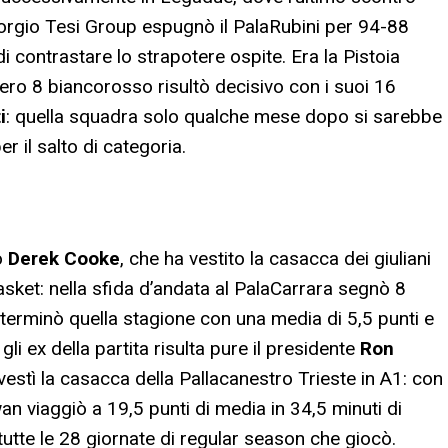
Giorgio Tesi Group espugnò il PalaRubini per 94-88
 contrastare lo strapotere ospite. Era la Pistoia
ero 8 biancorosso risultò decisivo con i suoi 16
i
: quella squadra solo qualche mese dopo si sarebbe
r il salto di categoria.
o
Derek Cooke
, che ha vestito la casacca dei giuliani
asket: nella sfida d’andata al PalaCarrara segnò 8
o terminò quella stagione con una media di 5,5 punti e
gli ex della partita risulta pure il presidente
Ron
 vestì la casacca della Pallacanestro Trieste in A1: con
owan viaggiò a 19,5 punti di media in 34,5 minuti di
 tutte le 28 giornate di regular season che giocò.