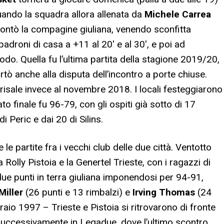
uando la squadra allora allenata da
Michele Carrea
rontò la compagine giuliana, venendo sconfitta
padroni di casa a +11 al 20′ e al 30′, e poi ad
iodo. Quella fu l’ultima partita della stagione 2019/20,
tò anche alla disputa dell’incontro a porte chiuse.
isale invece al novembre 2018. I locali festeggiarono
ato finale fu 96-79, con gli ospiti già sotto di 17
di Peric e dai 20 di Silins.
le partite fra i vecchi club delle due città. Ventotto
a Rolly Pistoia e la Genertel Trieste, con i ragazzi di
due punti in terra giuliana imponendosi per 94-91,
Miller
(26 punti e 13 rimbalzi) e
Irving Thomas
(24
raio 1997 – Trieste e Pistoia si ritrovarono di fronte
e successivamente in Legadue, dove l’ultimo scontro