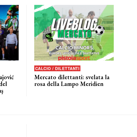
CALCIO / DILETTANTI
jović
Mercato dilettanti: svelata la
del
rosa della Lampo Meridien
aş