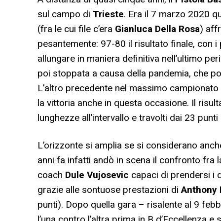
sul campo di
Trieste
. Era il 7 marzo 2020 q
(fra le cui file c’era
Gianluca Della
Rosa
) aff
pesantemente: 97-80 il risultato finale, con i 
allungare in maniera definitiva nell’ultimo per
poi stoppata a causa della pandemia, che por
L’altro precedente nel massimo campionato r
la vittoria anche in questa occasione. Il risult
lunghezze all’intervallo e travolti dai 23 punti 
L’orizzonte si amplia se si considerano anche 
anni fa infatti andò in scena il confronto fra l
coach
Dule Vujosevic
capaci di prendersi i 
grazie alle sontuose prestazioni di
Anthony 
punti). Dopo quella gara – risalente al 9 febb
l’una contro l’altra prima in B d’Eccellenza 