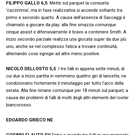
FILIPPO GALLO
6,5
. Mette sul parquet la consueta
‘cazzimma’, ma in fase realizzativa si accende soltanto tra
primo e secondo quarto. A causa dell’assenza di Saccaggi è
chiamato a giocare da play: alla fine smazza comunque
cinque assist e difensivamente è bravo a contenere Smith. A
inizio secondo parziale realizza una giocata super da due più
uno, anche se nel complesso fatica a trovare continuità,
alternando cose egregie ad altre meno positive.
NICOLÒ DELLOSTO 5,5
. I tre falli in appena sette minuti, di
cui due a inizio partita in nemmeno quattro giri di lancette, ne
condizionano fortemente il minutaggio per tutto l’arco della
serata. Alla fine rimane comunque per 18 minuti sul parquet, a
causa dei problemi di falli di molti degli altri elementi del roster
biancorosso.
EDOARDO GRIECO NE
COSIMO FLAUTO SV
Entra e spende tre falli in una manciata