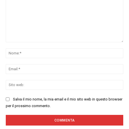
Commenta:
No
Ema
Sit
we
Salva il mio nome, la mia email e il mio sito web in questo browser
per il prossimo commento.