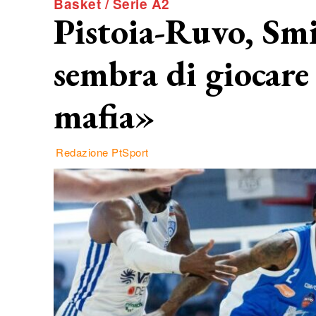
Basket / Serie A2
Pistoia-Ruvo, Smi
sembra di giocare 
mafia»
Redazione PtSport