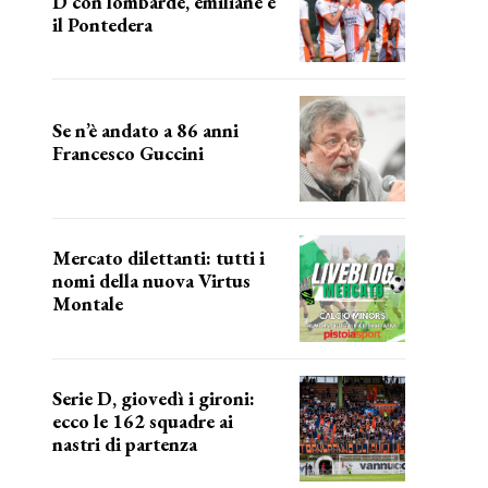
D con lombarde, emiliane e
il Pontedera
ancora il girone d
Se n’è andato a 86 anni
Francesco Guccini
Addio "Maestrone"
Mercato dilettanti: tutti i
nomi della nuova Virtus
Montale
la virtus si presenta
Serie D, giovedì i gironi:
ecco le 162 squadre ai
nastri di partenza
i nomi delle squadre