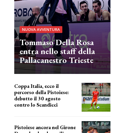
NUOVA AVVENTURA
Tommaso Della Rosa
entra nello staff della
Pallacanestro Trieste
Coppa Italia, ecco il
percorso della Pistoiese:
debutto il 30 agosto
contro lo Scandicci
prima gara ufficiale
Pistoiese ancora nel Girone