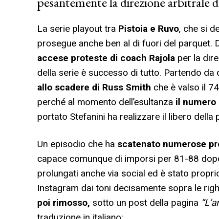
pesantemente la direzione arbitrale d
La serie playout tra
Pistoia e Ruvo
, che si d
prosegue anche ben al di fuori del parquet. 
accese proteste di coach Rajola
per la dir
della serie è successo di tutto. Partendo da 
allo scadere di Russ Smith
che è valso il 7
perché al momento dell’esultanza
il numero 
portato Stefanini ha realizzare il libero della p
Un episodio che ha
scatenato numerose pr
capace comunque di imporsi per 81-88 dopo l’
prolungati anche via social ed è stato propr
Instagram dai toni decisamente sopra le righ
poi rimosso,
sotto un post della pagina
“L’a
traduzione in italiano: