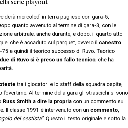
ella serie playout
eciderà mercoledì in terra pugliese con gara-5,
Dopo quanto avvenuto al termine di gara-3, con le
ezione arbitrale, anche durante, e dopo, il quarto atto
quel che è accaduto sul parquet, ovvero il
canestro
4-75 e quindi il teorico successo di Ruvo. Teorico
due di Ruvo si è preso un fallo tecnico
, che ha
arità.
oteste
tra i giocatori e lo staff della squadra ospite,
overtime. Al termine della gara gli strascichi si sono
io
Russ Smith a dire la propria
con un commento su
e. Il classe 1991 è intervenuto con un
commento,
ngolo del cestista”
. Questo il testo originale e sotto la