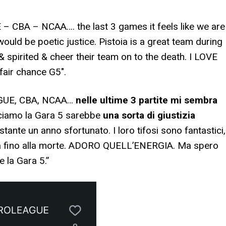
– CBA – NCAA…. the last 3 games it feels like we are
 would be poetic justice. Pistoia is a great team during
& spirited & cheer their team on to the death. I LOVE
fair chance G5″.
EAGUE, CBA, NCAA…
nelle ultime 3 partite mi sembra
ciamo la Gara 5 sarebbe
una sorta di giustizia
tante un anno sfortunato. I loro tifosi sono fantastici,
ra fino alla morte. ADORO QUELL’ENERGIA. Ma spero
 la Gara 5.”