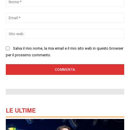
Ema
Sit
we
Salva il mio nome, la mia email e il mio sito web in questo browser
per il prossimo commento.
LE ULTIME