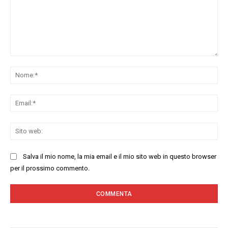
Commenta:
No
Ema
Sit
we
Salva il mio nome, la mia email e il mio sito web in questo browser
per il prossimo commento.