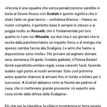
«Verona è una squadra che senza penalizzazione sarebbe in
testa al Girone Rosso con
Scafati
e questo significa che è
stato fatto un gran lavoro – sottolinea Brienza – Hanno un
roster completo, il quintetto base è sempre lo stesso e si
poggia molto su
Rosselli
, che è fondamentale per loro
quanto lo è per noi
Wheatle
, sui due Usa e sui giovani che in
uscita dalla panchina hanno un impatto fisico e di energia che
spesso cambia faccia alla Scaligera. Le armi che hanno a
disposizione sono molte
». Per provare ad arginare domani
sera, domenica 24 aprile, l’ondata gialloblù, il Pistoia Basket
dovrà soprattutto
«evitare regali, ossia canestri facili, facendo
sudare ogni punto ai nostri avversari. Solo così potremo
avere qualche chances di arrivare fino in fondo a lottare per il
successo. A Scafati abbiamo retto la fisicità dei padroni di
casa, che ci mettevano grande pressione: mi aspetto una
cosa simile dalla difesa della Scaligera
».
Più che per la classifica, la sfida in programma in terra veneta