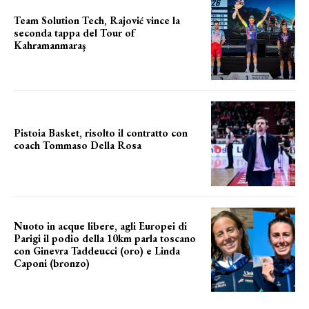
Team Solution Tech, Rajović vince la
seconda tappa del Tour of
Kahramanmaraş
SUCCESSO IN VOLATA
Pistoia Basket, risolto il contratto con
coach Tommaso Della Rosa
NUOVA AVVENTURA IN VISTA?
Nuoto in acque libere, agli Europei di
Parigi il podio della 10km parla toscano
con Ginevra Taddeucci (oro) e Linda
Caponi (bronzo)
nelle acque della Senna