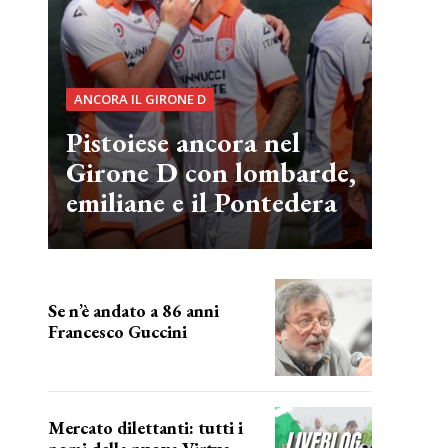
ANCORA IL GIRONE D
Pistoiese ancora nel
Girone D con lombarde,
emiliane e il Pontedera
Se n’è andato a 86 anni
Francesco Guccini
Addio "Maestrone"
Mercato dilettanti: tutti i