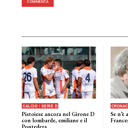
CALCIO / SERIE D
CRONAC
Pistoiese ancora nel Girone D
Se n’è 
con lombarde, emiliane e il
France
Pontedera