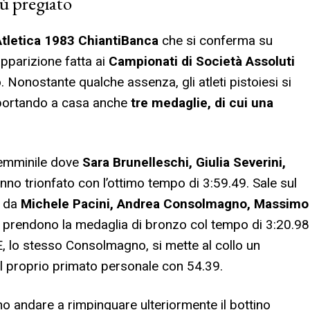
iù pregiato
Atletica 1983 ChiantiBanca
che si conferma su
apparizione fatta ai
Campionati di Società Assoluti
. Nonostante qualche assenza, gli atleti pistoiesi si
na portando a casa anche
tre medaglie, di cui una
 femminile dove
Sara Brunelleschi, Giulia Severini,
no trionfato con l’ottimo tempo di 3:59.49. Sale sul
a da
Michele Pacini, Andrea Consolmagno, Massimo
si prendono la medaglia di bronzo col tempo di 3:20.98
, lo stesso Consolmagno, si mette al collo un
il proprio primato personale con 54.39.
no andare a rimpinguare ulteriormente il bottino