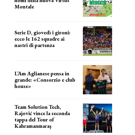
nomi della nuova Virtus
Montale
la virtus si presenta
Serie D, giovedì i gironi:
ecco le 162 squadre ai
nastri di partenza
i nomi delle squadre
L’Am Aglianese pensa in
grande: «Consorzio e club
house»
Team Solution Tech,
Rajović vince la seconda
tappa del Tour of
Kahramanmaraş
SUCCESSO IN VOLATA