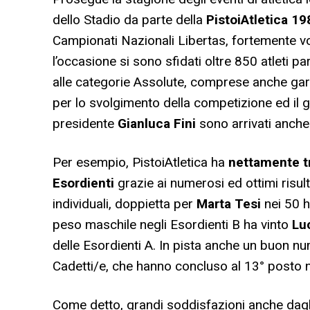
dello Stadio da parte della
PistoiAtletica 1
Campionati Nazionali Libertas, fortemente vol
l’occasione si sono sfidati oltre 850 atleti pa
alle categorie Assolute, comprese anche gare 
per lo svolgimento della competizione ed il gr
presidente
Gianluca Fini
sono arrivati anche 
Per esempio, PistoiAtletica ha
nettamente tr
Esordienti
grazie ai numerosi ed ottimi risultat
individuali, doppietta per
Marta Tesi
nei 50 h
peso maschile negli Esordienti B ha vinto
Lu
delle Esordienti A. In pista anche un buon nu
Cadetti/e, che hanno concluso al 13° posto ne
Come detto, grandi soddisfazioni anche dagli 