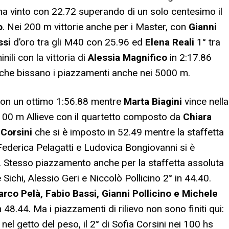
a vinto con 22.72 superando di un solo centesimo il
o
. Nei 200 m vittorie anche per i Master, con
Gianni
ssi
d’oro tra gli M40 con 25.96 ed
Elena Reali
1° tra
ili con la vittoria di
Alessia Magnifico
in 2:17.86
 che bissano i piazzamenti anche nei 5000 m.
on un ottimo 1:56.88 mentre
Marta Biagini
vince nella
4×100 m Allieve con il quartetto composto da
Chiara
 Corsini
che si è imposto in 52.49 mentre la staffetta
 Federica Pelagatti e Ludovica Bongiovanni si è
. Stesso piazzamento anche per la staffetta assoluta
ichi, Alessio Geri e Niccolò Pollicino 2° in 44.40.
rco Pelà, Fabio Bassi, Gianni Pollicino e Michele
n 48.44. Ma i piazzamenti di rilievo non sono finiti qui:
el getto del peso, il 2° di Sofia Corsini nei 100 hs