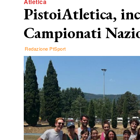
Atletica
PistoiAtletica, in
Campionati Nazio
Redazione PtSport