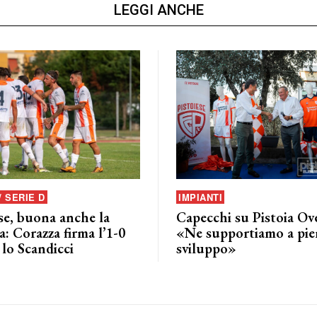
LEGGI ANCHE
/ SERIE D
IMPIANTI
se, buona anche la
Capecchi su Pistoia Ov
: Corazza firma l’1-0
«Ne supportiamo a pie
lo Scandicci
sviluppo»