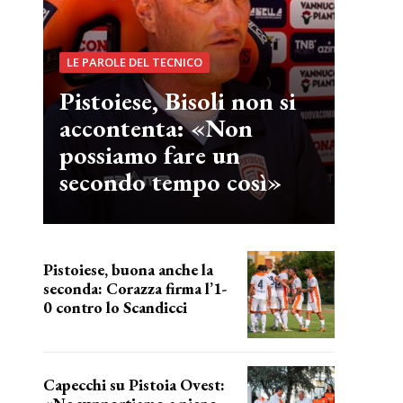
LE PAROLE DEL TECNICO
Pistoiese, Bisoli non si
accontenta: «Non
possiamo fare un
secondo tempo così»
Pistoiese, buona anche la
seconda: Corazza firma l’1-
0 contro lo Scandicci
secondo test stagionale
Capecchi su Pistoia Ovest: