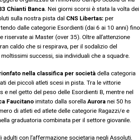
983 Chianti Banca
. Nei giorni scorsi è stata la volta dei
uti sulla nostra pista dal
CNS Libertas:
per
rtendo dalle categorie Esordienti (dai 6 ai 10 anni) fino
riservate ai Master (over 35). Oltre all’attenzione
an caldo che si respirava, per il sodalizio del
moltissimi successi, sia individuali che a squadre.
ionfato nella classifica per società
della categoria
i dei piccoli atleti scesi in pista. Tra le vittorie
s e nel getto del peso delle Esordienti B, mentre nel
ca Faucitano
imitato dalla sorella
Aurora
nei 50 hs
mero di atleti ed atlete delle categorie Ragazzi/e e
lla graduatoria combinata per il settore giovanile.
adulti con l’affermazione societaria negli Assoluti.