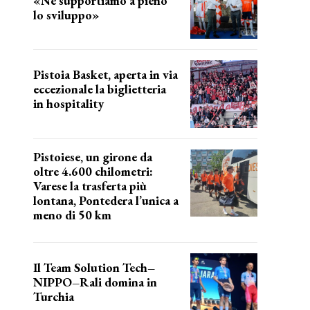
«Ne supportiamo a pieno
lo sviluppo»
La posizione del sindaco
Pistoia Basket, aperta in via
eccezionale la biglietteria
in hospitality
Grande richiesta
Pistoiese, un girone da
oltre 4.600 chilometri:
Varese la trasferta più
lontana, Pontedera l’unica a
meno di 50 km
le distanze da percorrere
Il Team Solution Tech–
NIPPO–Rali domina in
Turchia
ottimi risultati