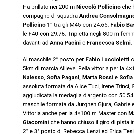
Ha brillato nei 200 m
Niccolò Pollicino
che h
compagno di squadra
Andrea Consolmagn
Pollicino
1° tra gli M45 con 24.65,
Fabio Ba
le F40 con 29.78. Tripletta negli 800 m femmin
davanti ad
Anna Pacini
e
Francesca Selmi
,
Al maschile 2° posto per
Fabio Luccioletti
c
5km di marcia Allieve. Bella vittoria per la 
Nalesso, Sofia Pagani, Marta Rossi e Sofia
assoluta formata da Alice Tuci, Irene Trinci,
aggiudicata la medaglia d’argento con 50.54
maschile formata da Jurghen Gjura, Gabriele S
Vittoria anche per la 4×100 m Master con
Ma
Giacomini
che hanno chiuso il giro di pista i
2° e 3° posto di Rebecca Lenzi ed Erica Tesi n