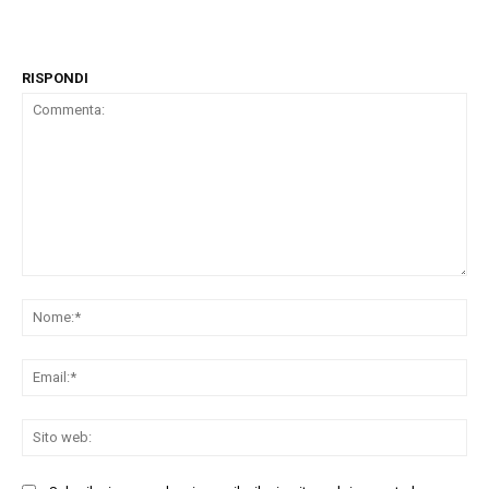
RISPONDI
Commenta:
No
Ema
Sit
we