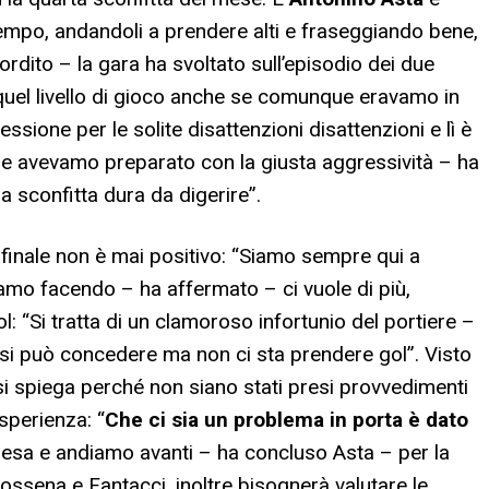
mpo, andandoli a prendere alti e fraseggiando bene,
rdito – la gara ha svoltato sull’episodio dei due
re quel livello di gioco anche se comunque eravamo in
ssione per le solite disattenzioni disattenzioni e lì è
 che avevamo preparato con la giusta aggressività – ha
a sconfitta dura da digerire”.
 finale non è mai positivo: “Siamo sempre qui a
iamo facendo – ha affermato – ci vuole di più,
ol: “Si tratta di un clamoroso infortunio del portiere –
si può concedere ma non ci sta prendere gol”. Visto
 si spiega perché non siano stati presi provvedimenti
sperienza: “
Che ci sia un problema in porta è dato
presa e andiamo avanti – ha concluso Asta – per la
ssena e Fantacci, inoltre bisognerà valutare le