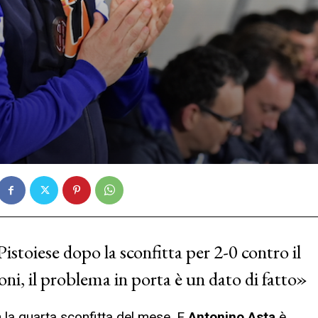
istoiese dopo la sconfitta per 2-0 contro il
oni, il problema in porta è un dato di fatto»
 la quarta sconfitta del mese. E
Antonino Asta
è