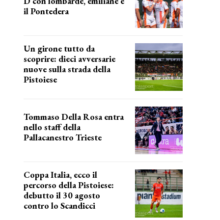
D con lombarde, emiliane e
il Pontedera
ancora il girone d
Un girone tutto da
scoprire: dieci avversarie
nuove sulla strada della
Pistoiese
tra conferme e novità
Tommaso Della Rosa entra
nello staff della
Pallacanestro Trieste
NUOVA AVVENTURA
Coppa Italia, ecco il
percorso della Pistoiese:
debutto il 30 agosto
contro lo Scandicci
prima gara ufficiale