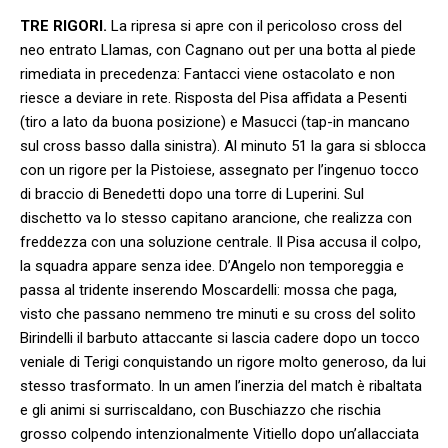
TRE RIGORI.
La ripresa si apre con il pericoloso cross del
neo entrato Llamas, con Cagnano out per una botta al piede
rimediata in precedenza: Fantacci viene ostacolato e non
riesce a deviare in rete. Risposta del Pisa affidata a Pesenti
(tiro a lato da buona posizione) e Masucci (tap-in mancano
sul cross basso dalla sinistra). Al minuto 51 la gara si sblocca
con un rigore per la Pistoiese, assegnato per l’ingenuo tocco
di braccio di Benedetti dopo una torre di Luperini. Sul
dischetto va lo stesso capitano arancione, che realizza con
freddezza con una soluzione centrale. Il Pisa accusa il colpo,
la squadra appare senza idee. D’Angelo non temporeggia e
passa al tridente inserendo Moscardelli: mossa che paga,
visto che passano nemmeno tre minuti e su cross del solito
Birindelli il barbuto attaccante si lascia cadere dopo un tocco
veniale di Terigi conquistando un rigore molto generoso, da lui
stesso trasformato. In un amen l’inerzia del match è ribaltata
e gli animi si surriscaldano, con Buschiazzo che rischia
grosso colpendo intenzionalmente Vitiello dopo un’allacciata