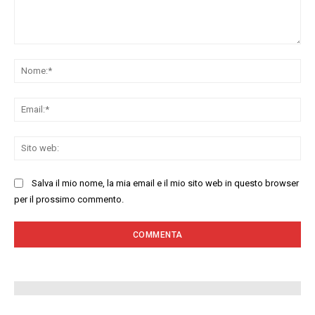
Commenta:
No
Ema
Sit
we
Salva il mio nome, la mia email e il mio sito web in questo browser
per il prossimo commento.