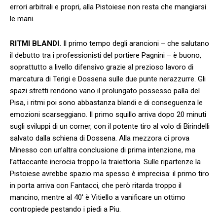
errori arbitrali e propri, alla Pistoiese non resta che mangiarsi
le mani.
RITMI BLANDI.
Il primo tempo degli arancioni – che salutano
il debutto tra i professionisti del portiere Pagnini – è buono,
soprattutto a livello difensivo grazie al prezioso lavoro di
marcatura di Terigi e Dossena sulle due punte nerazzurre. Gli
spazi stretti rendono vano il prolungato possesso palla del
Pisa, i ritmi poi sono abbastanza blandi e di conseguenza le
emozioni scarseggiano. Il primo squillo arriva dopo 20 minuti
sugli sviluppi di un corner, con il potente tiro al volo di Birindelli
salvato dalla schiena di Dossena. Alla mezzora ci prova
Minesso con un’altra conclusione di prima intenzione, ma
l’attaccante incrocia troppo la traiettoria. Sulle ripartenze la
Pistoiese avrebbe spazio ma spesso è imprecisa: il primo tiro
in porta arriva con Fantacci, che però ritarda troppo il
mancino, mentre al 40′ è Vitiello a vanificare un ottimo
contropiede pestando i piedi a Piu.