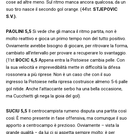
cose ad altre meno. Sul ritmo manca ancora qualcosa; da un
suo tiro nasce il secondo gol orange. (44’st.
STJEPOVIC
S.V.).
PAOLINI
5,5
Si vede che gli manca il ritmo partita, non è
molto reattivo e gioca un primo tempo non del tutto positivo.
Ovviamente avrebbe bisogno di giocare, per ritrovare la forma,
cambiato all’intervallo per provare a recuperare lo svantaggio.
(1’st
BOCIC 6,5
Appena entra la Pistoiese cambia pelle. Con
la sua velocità e imprevedibilità mette in difficoltà la difesa
rossonera a più riprese. Non è un caso che con il suo
ingresso la Pistoiese nella ripresa costruisce almeno 5-6 palle
gol nitide. Anche l’attaccante serbo ha una bella occasione,
ma Cucchietti gli nega la gioia del gol).
SUCIU
5,5
Il centrocampista rumeno disputa una partita così
così. È meno presente in fase offensiva, ma comunque il suo
apporto a centrocampo è prezioso. Ovviamente – vista la
grande qualità – da lui ci si aspetta sempre molto: è per