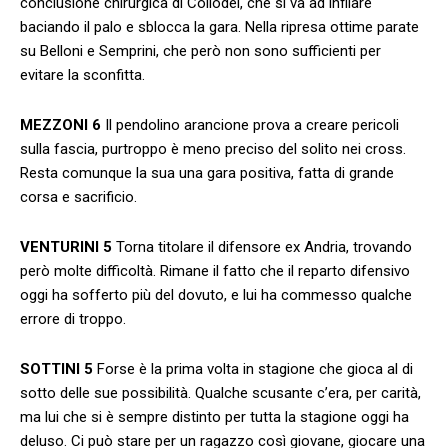
conclusione chirurgica di Collodel, che si va ad infilare
baciando il palo e sblocca la gara. Nella ripresa ottime parate
su Belloni e Semprini, che però non sono sufficienti per
evitare la sconfitta.
MEZZONI 6
Il pendolino arancione prova a creare pericoli
sulla fascia, purtroppo è meno preciso del solito nei cross.
Resta comunque la sua una gara positiva, fatta di grande
corsa e sacrificio.
VENTURINI
5
Torna titolare il difensore ex Andria, trovando
però molte difficoltà. Rimane il fatto che il reparto difensivo
oggi ha sofferto più del dovuto, e lui ha commesso qualche
errore di troppo.
SOTTINI
5
Forse è la prima volta in stagione che gioca al di
sotto delle sue possibilità. Qualche scusante c’era, per carità,
ma lui che si è sempre distinto per tutta la stagione oggi ha
deluso. Ci può stare per un ragazzo così giovane, giocare una