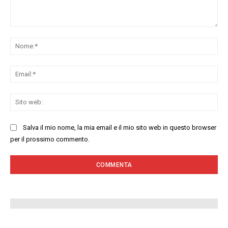
Commenta:
No
Ema
Sit
we
Salva il mio nome, la mia email e il mio sito web in questo browser
per il prossimo commento.